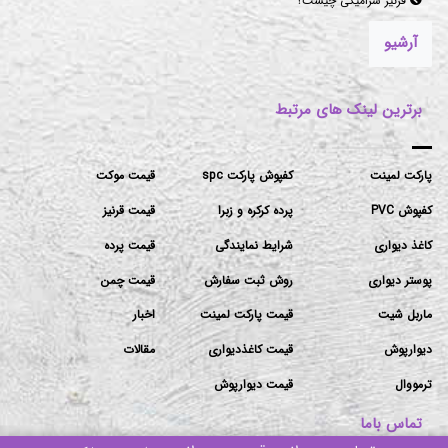
قرنیز سرامیکی چیست؟
آرشیو
برترین لینک های مرتبط
پارکت لمینت
کفپوش پارکت spc
قیمت موکت
کفپوش PVC
پرده کرکره و زبرا
قیمت قرنیز
کاغذ دیواری
شرایط نمایندگی
قیمت پرده
پوستر دیواری
روش ثبت سفارش
قیمت چمن
ماربل شیت
قیمت پارکت لمینت
اخبار
دیوارپوش
قیمت کاغذدیواری
مقالات
ترمووال
قیمت دیوارپوش
تماس باما