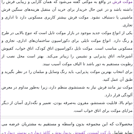
موکت فرش
در واقع به موکتی گفته می‌شود که همان کارایی و زیبایی فرش را
داشته باشد و در عین‌ حال خریدار برای خرید آن متقبل هزینه‌های سنگین فرش
ماشینی یا دستباف نشود. موکت فرش بیشتر کاربری مسکونی دارد تا اداری و
تجاری.
یکی از انواع موکت جدید موجود در بازار موکت تایل است که تنوع بالایی در طرح
و رنگ دارد. انواع موکت تایلی برای دکوراسیون ساختمان‌های اداری، تجاری و
مسکونی مناسب است. موکت تایل دکوراسیون اتاق کودک، اتاق خواب، کفپوش
آشپزخانه، اتاق پذیرایی و نشیمن را زیباتر می‌کند. بهتر است محل نصب از
رطوبت مستقیم به دور باشد تا الیاف موکت آسیب نبیند.
برای انتخاب بهترین موکت پذیرایی، باید رنگ وسایل و مبلمان را در نظر بگیرید و
طبق آن عمل کنید.
موکت نیز مانند فرش نیاز به شستشوی منظم دارد، زیرا به‌طور مداوم در معرض
آلودگی قرار دارد.
دوام بالا، قابلیت شستشو، مقرون به‌صرفه بودن، تعمیر و نگه‌داری آسان از دیگر
مزایای موکت برای اتاق خواب است.
محصولات که این مجموعه بدون واسطه و مستقیم به مشتریان عرضه می
نماید شامل
پارکت لمینت، کفپوش
،
دیوارپوش
،
کاغذ دیواری
،
پوستر دیواری
،