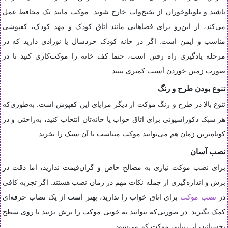
باشید و تلوتلوخوران از تختخ‌واب خارج شوید. موکت مانند یک محافظ عمل
می‌کند، از این‌رو برای فضاهایی مانند اتاق کودک و مهد کودک، کفپوشی
مناسب و ایمن است. اگر در خانه کودک خردسال یا نوزادی دارید که در
مرحله یادگیری راه رفتن است، حتما کف خانه را موکت‌کاری کنید تا در
صورت زمین خوردن آسیب کمتری ببیند.
تنوع بودن طرح و رنگ
تنوع بالا در طرح و رنگ موکت از دیگر مزایای این کفپوش است. به‌طوری‌که
هر سبک دکوراسیونی برای اتاق خواب یا خانه‌تان انتخاب کنید، به‌راحتی و در
کوتاه‌ترین زمان هم می‌توانید موکت متناسب با آن سبک را بخرید.
نصب آسان
برای نصب موکت نیازی به مصالح خاص و گران‌قیمت ندارید، اما دقت در
برش و اندازه‌گیری از جمله نکات مهم در زمان نصب هستند. اگر تجربه کافی
در
نصب موکت
برای اتاق خواب را ندارید، بهتر است از یک نصاب حرفه‌ای
کمک بگیرید. در صورتی‌که نتوانید به‌ خوبی موکت را برش بزنید یا روی سطح
بچسبانید، از زیبایی موکت کم می‌شود.