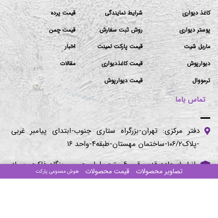
کاغذ دیواری
شرایط نمایندگی
قیمت پرده
پوستر دیواری
روش ثبت سفارش
قیمت چمن
ماربل شیت
قیمت پارکت لمینت
اخبار
دیوارپوش
قیمت کاغذدیواری
مقالات
ترمووال
قیمت دیوارپوش
تماس باما
دفتر مرکزی: تهران-بزرگراه ستاری جنوب-ابتدای پیامبر غربی
-پلاک۱۰۶/۲-ساختمان مهستان-طبقه۴-واحد ۱۶
انبار ۱: جاده قدیم قم ۶۰ متری امام حسین بنگاه ذاکری سوله
تصاویر محصولات
قیمت محصولات
هوش مصنوعی پارکت
طرح آذین (مراجعه با هماهنگی)
انبار ۲:اتوبان امام رضا شهرک صنعتی خاوران نبش صنوبر ۱ و ۲
(مراجعه با هماهنگی)