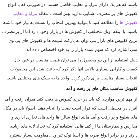
باشند که هر یک دارای مزایا و معایب خاصی هستند. در صورتی که با انواع
کفپوش های پر مصرف آشنایی ندارید بهتر است تا مقاله
مزایا و معایب
کفپوش ها
را مطالعه کنید تا بتوانید بهترین انتخاب را نسبت به نیاز خود داشته
باشید. با اینکه اوناع مختلفی از کفپوش ها در بازار وجود دارد اما از پرمصرف
ترین کفپوش های بازار می توان به پارکت لمینت ها و کفپوش های پی وی
سی اشاره کرد که سهم عمده بازار را به خود اختصاص داده اند
.
دلیل استفاده از این دو محصول را می توان قیمت مناسب در عین حال
کیفیت و کارایی بسیاری بالایی انها ذکر کرد که باعث شده این محصولات
انتخاب بسیار مناسب برای دکور کردن واحد ها به سبک های مختلفی باشد
.
کفپوش مناسب مکان های پر رفت و آمد
از مهم ترین مواردی که باید در خرید کفپوش ها دقت کنید میزان رفت و آمد
افراد در محیطی است که قرار است نصب را انجام دهید. اصولا باید در مکان
های شلوغ و پر رفت و آمد مانند انواع سالن ها واحد های تجاری اداری و
مدارس و بیمارسنان ها از کف هایی استفاده کرد که تعداد لایه های زیادی
دارند و در برابر انواع ضربه ها و اشیا نوک تیز و….مقاومت بسیار بیشتری