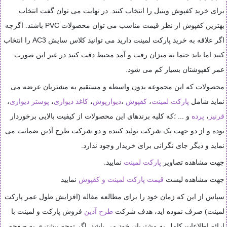
برای خرید کفپوش وینیل را انتخاب کنند. در نهایت می توان گفت انتخاب
بهترین کفپوش از نظر قیمت مناسب می توان محصولات
PVC
باشند. اگرچه
اگر علاقه به خرید پارکت لمینت دارید می توانید کلاس سایش
AC3
را انتخاب
کنید اما باید حتما به میزان رفت و آمد محیط دقت کنید در غیر این صورت
عمر کفپوشتان بسیار کم می شود
.
محصولات که این مجموعه بدون واسطه و مستقیم به مشتریان عرضه می
نماید شامل
پارکت لمینت
،
کفپوش
،
دیوارپوش
،
کاغذ دیواری
،
پوستر دیواری
،
قرنیز
،
پرده
و ... ؛که کلیه برندهای این محصولات از کیفیت بالایی برخوردار
بوده و از دو جهت یک شرکت تولید کننده و دو شرکت طرح آذین ضمانت می
نماید و دیگر جای نگرانی برای خریدار وجود ندارد.
جهت مشاهده تصاویر
پارکت لمینت
نمایید.
جهت مشاهده لیست
قیمت پارکت لمینت و کفپوش
نمایید
سپاس از این که زمان خود را برای مطالعه مقاله (افزایش طول عمر پارکت
لمینت) صرف نموده اید، هدف شرکت
طرح آذین
فروش پارکت و لمینت با
ارائه اطلاعات کامل به مشتریان خود می باشد .اگر توجه بیشتری به صفحه