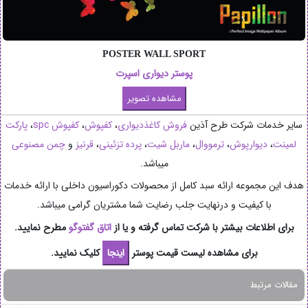
POSTER WALL SPORT
پوستر دیواری اسپرت
سایر خدمات شرکت طرح آذین
فروش کاغذدیواری
،
کفپوش
،
کفپوش spc
،
پارکت
لمینت
،
دیوارپوش
،
ترمووال
،
ماربل شیت
،
پرده تزئینی
،
قرنیز
و
چمن مصنوعی
میباشد.
هدف این مجموعه ارائه سبد کامل از محصولات دکوراسیون داخلی با ارائه خدمات
با کیفیت و درنهایت جلب رضایت شما مشتریان گرامی میباشد.
برای اطلاعات بیشتر با شرکت تماس گرفته و یا از
اتاق گفتوگو
مطرح نمایید.
برای مشاهده لیست قیمت پوستر
کلیک نمایید.
مقالات مرتبط