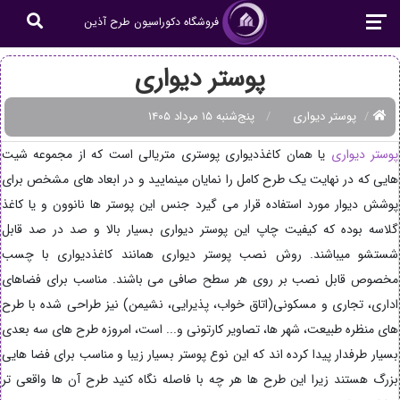
فروشگاه دکوراسیون طرح آذین
پوستر دیواری
پوستر دیواری
پنج‌شنبه ۱۵ مرداد ۱۴۰۵
پوستر دیواری
یا همان کاغذدیواری پوستری متریالی است که از مجموعه شیت
هایی که در نهایت یک طرح کامل را نمایان مینمایید و در ابعاد های مشخص برای
پوشش دیوار مورد استفاده قرار می گیرد جنس این پوستر ها نانوون و یا کاغذ
گلاسه بوده که کیفیت چاپ این پوستر دیواری بسیار بالا و صد در صد قابل
شستشو میباشند. روش نصب پوستر دیواری همانند کاغذدیواری با چسب
مخصوص قابل نصب بر روی هر سطح صافی می باشند. مناسب برای فضاهای
اداری، تجاری و مسکونی(اتاق خواب، پذیرایی، نشیمن) نیز طراحی شده با طرح
های منظره طبیعت، شهر ها، تصاویر کارتونی و... است، امروزه طرح های سه بعدی
بسیار طرفدار پیدا کرده اند که این نوع پوستر بسیار زیبا و مناسب برای فضا هایی
بزرگ هستند زیرا این طرح ها هر چه با فاصله نگاه کنید طرح آن ها واقعی تر