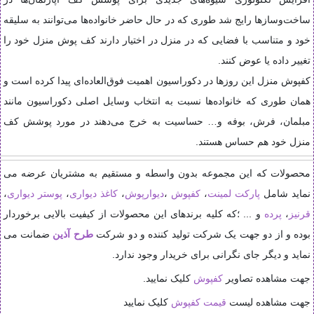
ساخت‌وسازها رایج شد طوری که در حال حاضر خانواده‌ها می‌توانند به سلیقه
خود و متناسب با فضایی که در منزل در اختیار دارند کف پوش منزل خود را
تغییر داده یا عوض کنند
.
کفپوش منزل این روزها در دکوراسیون اهمیت فوق‌العاده‌ای پیدا کرده است و
همان طوری که خانواده‌ها نسبت به انتخاب وسایل اصلی دکوراسیون مانند
مبلمان، فرش، بوفه و… حساسیت به خرج می‌دهند در مورد پوشش کف
منزل خود هم حساس هستند
.
محصولات که این مجموعه بدون واسطه و مستقیم به مشتریان عرضه می
نماید شامل
پارکت لمینت
،
کفپوش
،
دیوارپوش
،
کاغذ دیواری
،
پوستر دیواری
،
قرنیز
،
پرده
و ... ؛که کلیه برندهای این محصولات از کیفیت بالایی برخوردار
بوده و از دو جهت یک شرکت تولید کننده و دو شرکت
طرح آذین
ضمانت می
نماید و دیگر جای نگرانی برای خریدار وجود ندارد
.
جهت مشاهده تصاویر
کفپوش
کلیک نمایید.
جهت مشاهده لیست
قیمت کفپوش
کلیک نمایید