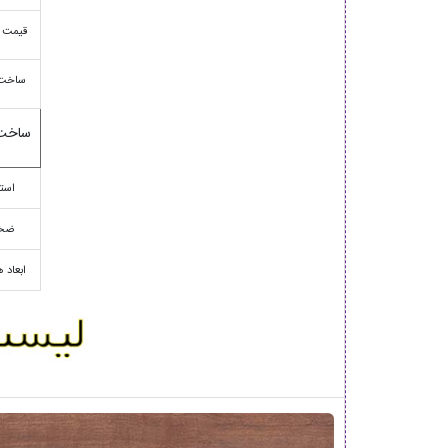
قیمت 
ساخت
ساخت
استا
ضخ
ابعاد 