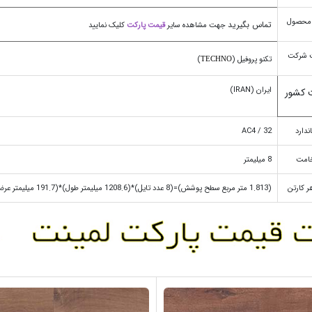
محصول
تماس بگیرید
جهت مشاهده سایر
قیمت پارکت
کلیک نمایید
 شرکت
تکنو پروفیل (
)
TECHNO
ایران (IRAN)
 کشور
ندارد
AC4 / 32
امت
8 میلیمتر
هر کارتن
(1.813 متر مربع سطح پوشش)=(8 عدد تایل)*(1208.6 میلیمتر طول)*(191.7 میلیمتر عرض)