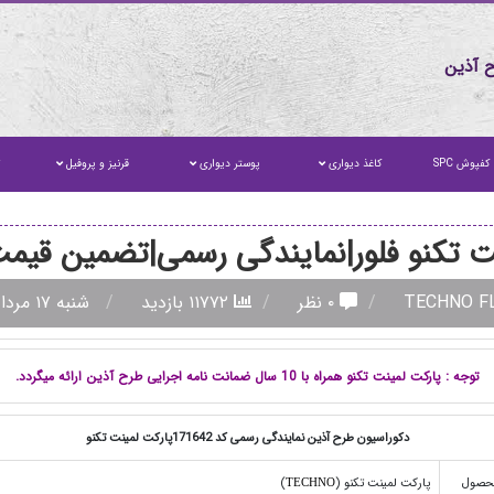
 آذین
کفپوش SPC
کاغذ دیواری
پوستر دیواری
قرنیز و پروفیل
ت
ت تکنو فلور|نمایندگی رسمی|تضمین قیم
۰ نظر
۱۱۷۷۲ بازدید
شنبه ۱۷ مرداد ۱۴۰۵
توجه : پارکت لمینت تکنو همراه با 10 سال ضمانت نامه اجرایی طرح آذین ارائه میگردد.
دکوراسیون طرح آذین نمایندگی رسمی کد 171642پارکت لمینت تکنو
محصول
پارکت لمینت تکنو (
)
TECHNO