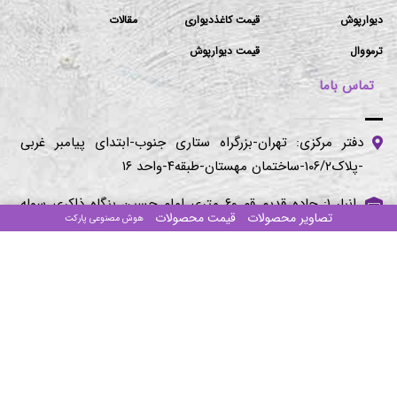
دیوارپوش
قیمت کاغذدیواری
مقالات
ترمووال
قیمت دیوارپوش
تماس باما
دفتر مرکزی: تهران-بزرگراه ستاری جنوب-ابتدای پیامبر غربی
-پلاک۱۰۶/۲-ساختمان مهستان-طبقه۴-واحد ۱۶
انبار ۱: جاده قدیم قم ۶۰ متری امام حسین بنگاه ذاکری سوله
تصاویر محصولات
قیمت محصولات
هوش مصنوعی پارکت
طرح آذین (مراجعه با هماهنگی)
انبار ۲:اتوبان امام رضا شهرک صنعتی خاوران نبش صنوبر ۱ و ۲
(مراجعه با هماهنگی)
تلفن‌های تماس:
۰۲۱-۴۴۰۱۶۷۸۶
۰۲۱-۴۴۰۱۹۳۴۴
۰۲۱-۴۴۰۱۹۳۸۲