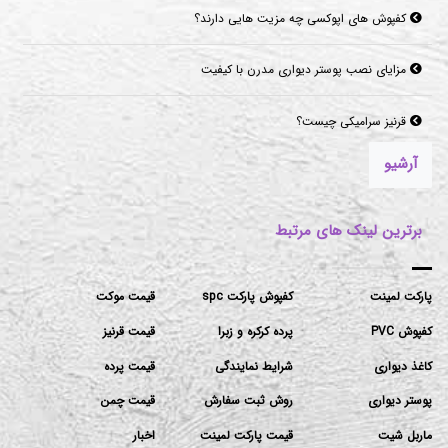
مزایای نصب پوستر دیواری مدرن با کیفیت
قرنیز سرامیکی چیست؟
موکت‌های مناسب برای فضاهای پرتردد و فضاهای اداری
آرشیو
برترین لینک های مرتبط
پارکت لمینت
کفپوش پارکت spc
قیمت موکت
کفپوش PVC
پرده کرکره و زبرا
قیمت قرنیز
کاغذ دیواری
شرایط نمایندگی
قیمت پرده
پوستر دیواری
روش ثبت سفارش
قیمت چمن
ماربل شیت
قیمت پارکت لمینت
اخبار