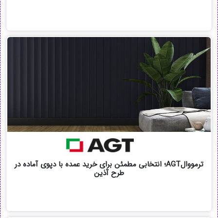
ترمووالAGT؛ انتخابی مطمئن برای خرید عمده با دپوی آماده در
طرح آذین