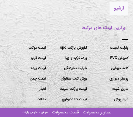
آرشیو
برترین لینک های مرتبط
پارکت لمینت
کفپوش پارکت spc
قیمت موکت
کفپوش PVC
پرده کرکره و زبرا
قیمت قرنیز
کاغذ دیواری
شرایط نمایندگی
قیمت پرده
پوستر دیواری
روش ثبت سفارش
قیمت چمن
ماربل شیت
قیمت پارکت لمینت
اخبار
دیوارپوش
قیمت کاغذدیواری
مقالات
ترمووال
قیمت دیوارپوش
تصاویر محصولات
قیمت محصولات
هوش مصنوعی پارکت
تماس باما