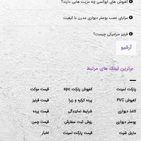
کفپوش های اپوکسی چه مزیت هایی دارند؟
مزایای نصب پوستر دیواری مدرن با کیفیت
قرنیز سرامیکی چیست؟
آرشیو
برترین لینک های مرتبط
پارکت لمینت
کفپوش پارکت spc
قیمت موکت
کفپوش PVC
پرده کرکره و زبرا
قیمت قرنیز
کاغذ دیواری
شرایط نمایندگی
قیمت پرده
پوستر دیواری
روش ثبت سفارش
قیمت چمن
ماربل شیت
قیمت پارکت لمینت
اخبار