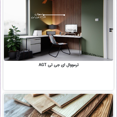
ترمووال ای جی تی AGT