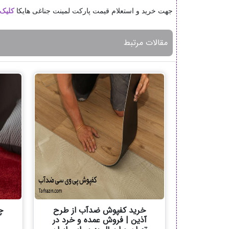
جهت خرید و استعلام قیمت پارکت لمینت جناغی هایکا
کلیک
مقالات مرتبط
خرید کفپوش ضدآب از طرح
چ
آذین | فروش عمده و خرد در