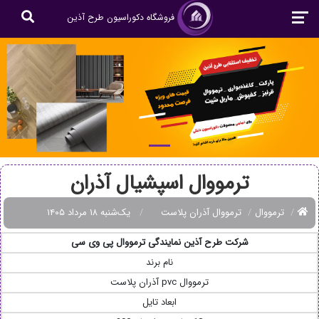
فروشگاه دکوراسیون طرح آذین
ترمووال اسپشیال آذران
ترمووال
ترمووال آذران پلاست
یک‌شنبه ۱۸ مرداد ۱۴۰۵
شرکت طرح آذین نمایندگی ترمووال پی وی سی
نام برند
ترمووال pvc آذران پلاست
ابعاد تایل