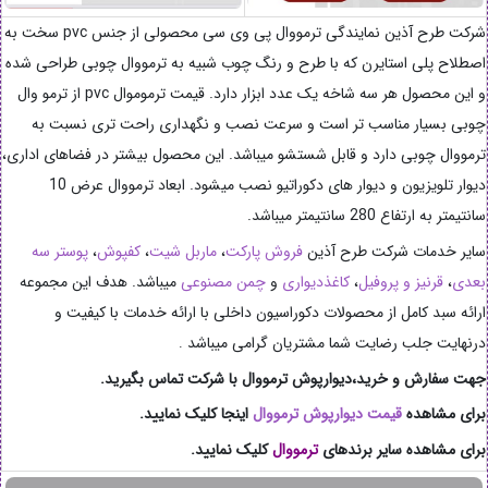
شرکت طرح آذین نمایندگی ترمووال پی وی سی محصولی از جنس pvc سخت به
اصطلاح پلی استایرن که با طرح و رنگ چوب شبیه به ترمووال چوبی طراحی شده
و این محصول هر سه شاخه یک عدد ابزار دارد. قیمت ترموموال pvc از ترمو وال
چوبی بسیار مناسب تر است و سرعت نصب و نگهداری راحت تری نسبت به
ترمووال چوبی دارد و قابل شستشو میباشد. این محصول بیشتر در فضاهای اداری،
دیوار تلویزیون و دیوار های دکوراتیو نصب میشود. ابعاد ترمووال عرض 10
سانتیمتر به ارتفاع 280 سانتیمتر میباشد.
سایر خدمات شرکت طرح آذین
فروش پارکت
،
ماربل شیت
،
کفپوش
،
پوستر سه
بعدی
،
قرنیز و پروفیل
،
کاغذدیواری
و
چمن مصنوعی
میباشد. هدف این مجموعه
ارائه سبد کامل از محصولات دکوراسیون داخلی با ارائه خدمات با کیفیت و
درنهایت جلب رضایت شما مشتریان گرامی میباشد
.
جهت سفارش و خرید،دیوارپوش ترمووال با شرکت تماس بگیرید.
برای مشاهده
قیمت
دیوارپوش ترمووال
اینجا کلیک نمایید.
برای مشاهده سایر برندهای
ترمووال
کلیک نمایید.