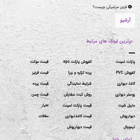
موکت‌های مناسب برای فضاهای پرتردد و فضاهای اداری
آرشیو
برترین لینک های مرتبط
پارکت لمینت
کفپوش پارکت spc
قیمت موکت
کفپوش PVC
پرده کرکره و زبرا
قیمت قرنیز
کاغذ دیواری
شرایط نمایندگی
قیمت پرده
پوستر دیواری
روش ثبت سفارش
قیمت چمن
ماربل شیت
قیمت پارکت لمینت
اخبار
دیوارپوش
قیمت کاغذدیواری
مقالات
ترمووال
قیمت دیوارپوش
تماس باما