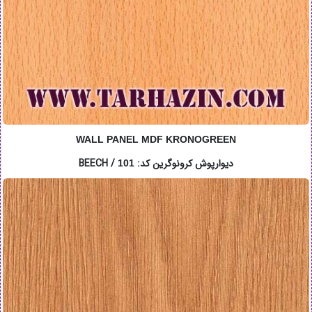
WALL PANEL MDF KRONOGREEN
دیوارپوش کرونوگرین کد: BEECH /
101