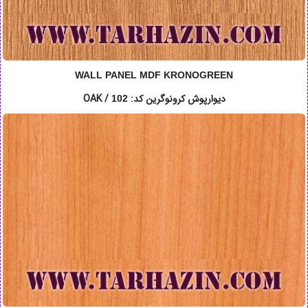
WALL PANEL MDF KRONOGREEN
دیوارپوش کرونوگرین کد: OAK /
102