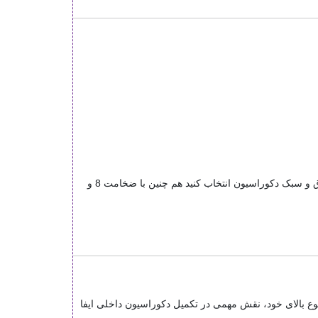
قرنیزها در ارتفاع‌های مختلفی از قبیل 7سانت 9سانت و 15 سانت و... تولید می‌شوند. ارتفاع مناسب را بر اساس اندازه اتاق و سبک دکوراسیون انتخاب کنید هم چنین با ضخامت 8 و
 تنوع بالای خود، نقش مهمی در تکمیل دکوراسیون داخلی ایفا