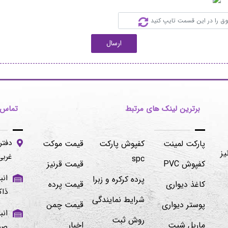
ارسال
برترین لینک های مرتبط
تماس ب
دفتر
پارکت لمینت
کفپوش پارکت
قیمت موکت
غربی -پلاک۱۰۶/۲
spc
کفپوش PVC
قیمت قرنیز
پرده کرکره و زبرا
کاغذ دیواری
قیمت پرده
ذاک
شرایط نمایندگی
پوستر دیواری
قیمت چمن
روش ثبت
ماربل شیت
اخبار
صنوبر ۱ و ۲ 