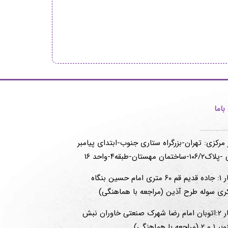
اما
 مرکزی: تهران-بزرگراه ستاری جنوب-ابتدای پیامبر
-ساختمان مهستان-طبقه۴-واحد ۱۶
انبار ۱: جاده قدیم قم ۶۰ متری امام حسین بنگاه
ری سوله طرح آذین (مراجعه با هماهنگی)
انبار ۲:اتوبان امام رضا شهرک صنعتی خاوران نبش
(مراجعه با هماهنگی)