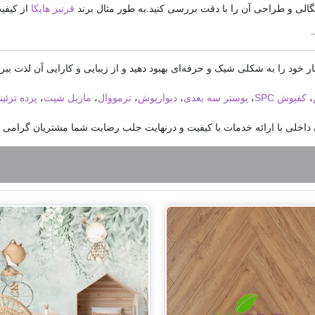
چگالی و طراحی آن را با دقت بررسی کنید.به طور مثال برند
قرنیز هایکا
از کیفی
.
 خود را به شکلی شیک و حرفه‌ای بهبود دهید و از زیبایی و کارایی آن لذت ببری
،
کفپوش SPC
،
پوستر سه بعدی
،
دیوارپوش
،
ترمووال
،
ماربل شیت
،
پرده تزئی
اخلی با ارائه خدمات با کیفیت و درنهایت جلب رضایت شما مشتریان گرامی م