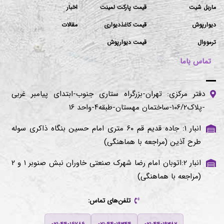
ماربل شیت
قیمت پارکت لمینت
اخبار
دیوارپوش
قیمت کاغذدیواری
مقالات
ترمووال
قیمت دیوارپوش
تماس باما
دفتر مرکزی: تهران-بزرگراه ستاری جنوب-ابتدای پیامبر غربی
-پلاک۱۰۶/۲-ساختمان مهستان-طبقه۴-واحد ۱۶
انبار ۱: جاده قدیم قم ۶۰ متری امام حسین بنگاه ذاکری سوله
طرح آذین (مراجعه با هماهنگی)
انبار ۲:اتوبان امام رضا شهرک صنعتی خاوران نبش صنوبر ۱ و ۲
(مراجعه با هماهنگی)
تلفن‌های تماس: