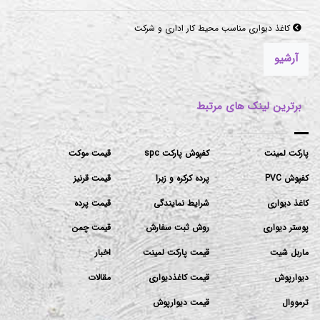
کاغذ دیواری مناسب محیط کار اداری و شرکت
آرشیو
برترین لینک های مرتبط
پارکت لمینت
کفپوش پارکت spc
قیمت موکت
کفپوش PVC
پرده کرکره و زبرا
قیمت قرنیز
کاغذ دیواری
شرایط نمایندگی
قیمت پرده
پوستر دیواری
روش ثبت سفارش
قیمت چمن
ماربل شیت
قیمت پارکت لمینت
اخبار
دیوارپوش
قیمت کاغذدیواری
مقالات
ترمووال
قیمت دیوارپوش