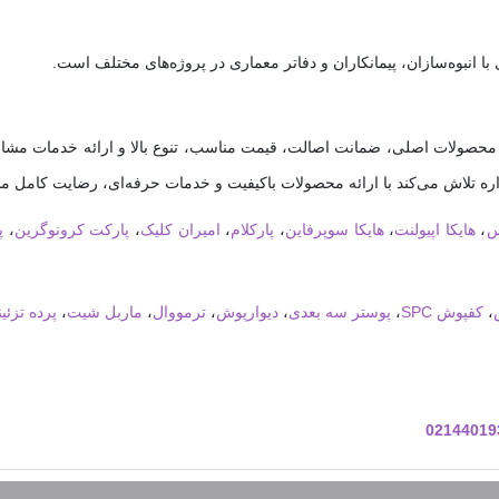
با انبوه‌سازان، پیمانکاران و دفاتر معماری در پروژه‌های مختلف است.
حصولات اصلی، ضمانت اصالت، قیمت مناسب، تنوع بالا و ارائه خدمات مشاور
 تلاش می‌کند با ارائه محصولات باکیفیت و خدمات حرفه‌ای، رضایت کامل مش
س
،
هایکا اپیولنت
،
هایکا سوپرفاین
،
پارکلام
،
امیران کلیک
،
پارکت کرونوگرین
،
پ
،
کفپوش SPC
،
پوستر سه بعدی
،
دیوارپوش
،
ترمووال
،
ماربل شیت
،
پرده تزئی
02144019