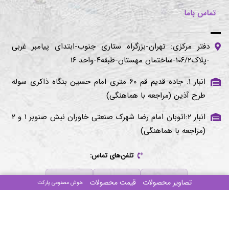
تماس باما
دفتر مرکزی: تهران-بزرگراه ستاری جنوب-ابتدای پیامبر غربی
-پلاک۱۰۶/۲-ساختمان مهستان-طبقه۴-واحد ۱۶
انبار ۱: جاده قدیم قم ۶۰ متری امام حسین بنگاه ذاکری سوله
طرح آذین (مراجعه با هماهنگی)
انبار ۲:اتوبان امام رضا شهرک صنعتی خاوران نبش صنوبر ۱ و ۲
(مراجعه با هماهنگی)
تلفن‌های تماس:
۰۲۱-۴۴۰۱۶۷۸۶
۰۲۱-۴۴۰۱۹۳۴۴
۰۲۱-۴۴۰۱۹۳۸۲
تصاویر محصولات
قیمت محصولات
هوش مصنوعی پارکت
کلیه حقوق مادی و معنوی این وب سایت برای
طرح آذین
محفوظ می باشد
سنادیتا
با افتخار توسط
ایجاد شده است
SanaCMS SD - ۱۴۰۳