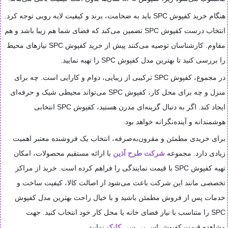
هنگام خرید کفپوش SPC باید به ضخامت، برند و کیفیت لایه رویی توجه کرد.
انتخاب درست کفپوش SPC تضمین می‌کند که فضای شما هم زیبا باشد و هم
مقاوم. کارشناسان توصیه می‌کنند پیش از خرید کفپوش SPC نیازهای محیط
را بررسی کنید تا بهترین مدل کفپوش SPC را تهیه نمایید.
در مجموع، کفپوش SPC ترکیبی از زیبایی، دوام و کارایی است. چه برای
منزل و چه برای محل کار، کفپوش SPC می‌تواند محیطی شیک و حرفه‌ای
ایجاد کند. اگر به دنبال گزینه‌ای مدرن هستید، کفپوش SPC انتخابی
هوشمندانه و آینده‌نگرانه خواهد بود.
برای خریدی مطمئن و مقرون‌به‌صرفه، انتخاب یک فروشنده معتبر اهمیت
زیادی دارد. مجموعه
شرکت طرح آذین
با ارائه مستقیم محصولات، امکان
تهیه کفپوش SPC با قیمت نمایندگی را فراهم کرده است. خرید از مراکز
تخصصی مانند این شرکت باعث می‌شود از اصالت کالا، کیفیت ساخت و
خدمات پس از فروش مطمئن باشید و با خیال راحت بهترین مدل کفپوش
SPC را متناسب با نیاز فضای خانه یا محل کار خود انتخاب کنید. جهت
مشاهده قیمت کفپوش اس پی سی
کلیک
نمایید.