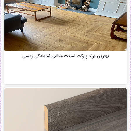
بهترین برند پارکت لمینت جناغی|نمایندگی رسمی