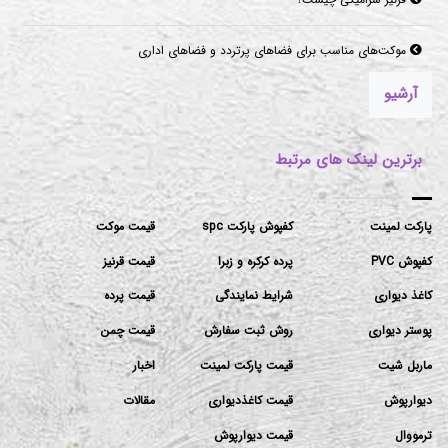
موکت‌های مناسب برای فضاهای پرتردد و فضاهای اداری
آرشیو
برترین لینک های مرتبط
پارکت لمینت
کفپوش پارکت spc
قیمت موکت
کفپوش PVC
پرده کرکره و زبرا
قیمت قرنیز
کاغذ دیواری
شرایط نمایندگی
قیمت پرده
پوستر دیواری
روش ثبت سفارش
قیمت چمن
ماربل شیت
قیمت پارکت لمینت
اخبار
دیوارپوش
قیمت کاغذدیواری
مقالات
ترمووال
قیمت دیوارپوش