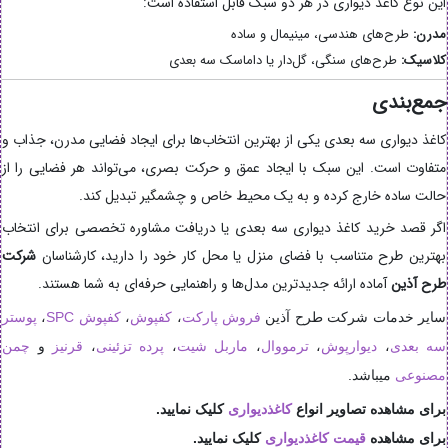
این نوع کاغذ دیواری در هر دو سبک قابل استفاده است:
مدرن:
طرح‌های هندسی، مینیمال و ساده
کلاسیک:
طرح‌های سنگی، گل‌دار یا داماسک سه بعدی
جمع‌بندی
کاغذ دیواری سه بعدی یکی از بهترین انتخاب‌ها برای ایجاد فضایی مدرن، جذاب و
متفاوت است. این سبک با ایجاد عمق و حرکت بصری، می‌تواند هر فضایی را از
حالت ساده خارج کرده و به یک محیط خاص و چشمگیر تبدیل کند.
اگر قصد خرید کاغذ دیواری سه بعدی یا دریافت مشاوره تخصصی برای انتخاب
بهترین طرح متناسب با فضای منزل یا محل کار خود را دارید، کارشناسان
شرکت
طرح آذین
آماده ارائه جدیدترین مدل‌ها و راهنمایی حرفه‌ای به شما هستند.
سایر خدمات شرکت طرح آذین
فروش پارکت
،
کفپوش
،
کفپوش SPC
،
پوستر
سه بعدی
،
دیوارپوش
،
ترمووال
،
ماربل شیت
،
پرده تزئینی
،
قرنیز
و
چمن
مصنوعی
میباشد.
برای مشاهده تصاویر انواع
کاغذدیواری
کلیک نمایید.
برای مشاهده
قیمت کاغذدیواری
کلیک نمایید.