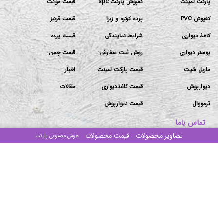
پارکت لمینت
کفپوش پارکت spc
قیمت موکت
کفپوش PVC
پرده کرکره و زبرا
قیمت قرنیز
کاغذ دیواری
شرایط نمایندگی
قیمت پرده
پوستر دیواری
روش ثبت سفارش
قیمت چمن
ماربل شیت
قیمت پارکت لمینت
اخبار
دیوارپوش
قیمت کاغذدیواری
مقالات
ترمووال
قیمت دیوارپوش
تماس باما
تصاویر محصولات
قیمت محصولات
هوش مصنوعی پارکت
دفتر مرکزی: تهران-بزرگراه ستاری جنوب-ابتدای پیامبر غربی
-پلاک۱۰۶/۲-ساختمان مهستان-طبقه۴-واحد ۱۶
انبار ۱: جاده قدیم قم ۶۰ متری امام حسین بنگاه ذاکری سوله
طرح آذین (مراجعه با هماهنگی)