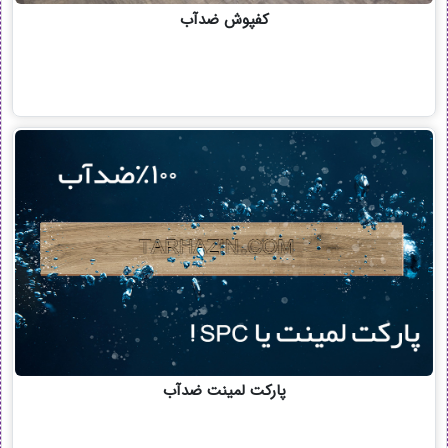
کفپوش ضدآب
پارکت لمینت ضدآب