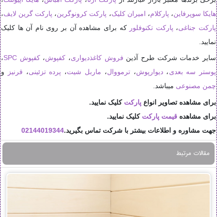
هایکا سوپرفاین
،
پارکلام
،
امیران کلیک
،
پارکت کرونوگرین
،
پارکت گرین لایف
،
پارکت جناغی
،
پارکت تکنوفلور
که برای مشاهده آن بر روی نام آن ها کلیک
نمایید.
سایر خدمات شرکت طرح آذین
فروش کاغذدیواری
،
کفپوش
،
کفپوش SPC
،
پوستر سه بعدی
،
دیوارپوش
،
ترمووال
،
ماربل شیت
،
پرده تزئینی
،
قرنیز
و
چمن مصنوعی
میباشد.
برای مشاهده تصاویر انواع
پارکت
کلیک نمایید.
برای مشاهده
قیمت پارکت
کلیک نمایید.
جهت مشاوره و اطلاعات بیشتر با شرکت تماس بگیرید.
02144019344
مقالات مرتبط