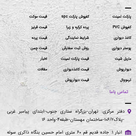
پارکت لمینت
کفپوش پارکت spc
قیمت موکت
کفپوش PVC
پرده کرکره و زبرا
قیمت قرنیز
کاغذ دیواری
شرایط نمایندگی
قیمت پرده
پوستر دیواری
روش ثبت سفارش
قیمت چمن
ماربل شیت
قیمت پارکت لمینت
اخبار
دیوارپوش
قیمت کاغذدیواری
مقالات
ترمووال
قیمت دیوارپوش
تماس باما
دفتر مرکزی: تهران-بزرگراه ستاری جنوب-ابتدای پیامبر غربی
-پلاک۱۰۶/۲-ساختمان مهستان-طبقه۴-واحد ۱۶
انبار ۱: جاده قدیم قم ۶۰ متری امام حسین بنگاه ذاکری سوله