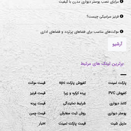
مزایای نصب پوستر دیواری مدرن با کیفیت
قرنیز سرامیکی چیست؟
موکت‌های مناسب برای فضاهای پرتردد و فضاهای اداری
آرشیو
برترین لینک های مرتبط
پارکت لمینت
کفپوش پارکت spc
قیمت موکت
کفپوش PVC
پرده کرکره و زبرا
قیمت قرنیز
کاغذ دیواری
شرایط نمایندگی
قیمت پرده
پوستر دیواری
روش ثبت سفارش
قیمت چمن
ماربل شیت
قیمت پارکت لمینت
اخبار