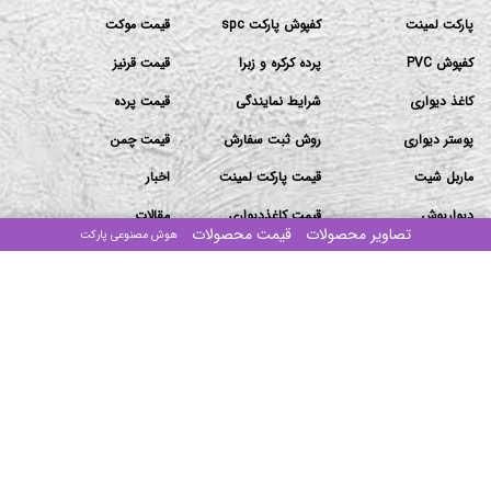
پارکت لمینت
کفپوش پارکت spc
قیمت موکت
کفپوش PVC
پرده کرکره و زبرا
قیمت قرنیز
کاغذ دیواری
شرایط نمایندگی
قیمت پرده
پوستر دیواری
روش ثبت سفارش
قیمت چمن
ماربل شیت
قیمت پارکت لمینت
اخبار
دیوارپوش
قیمت کاغذدیواری
مقالات
تصاویر محصولات
قیمت محصولات
هوش مصنوعی پارکت
ترمووال
قیمت دیوارپوش
تماس باما
دفتر مرکزی: تهران-بزرگراه ستاری جنوب-ابتدای پیامبر غربی
-پلاک۱۰۶/۲-ساختمان مهستان-طبقه۴-واحد ۱۶
انبار ۱: جاده قدیم قم ۶۰ متری امام حسین بنگاه ذاکری سوله
طرح آذین (مراجعه با هماهنگی)