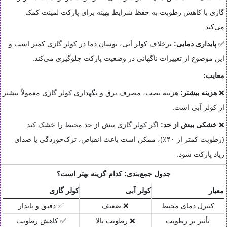
گازی با کاهش رطوبت به حفظ شرایط بهینه برای پارکت لمینت کمک
می‌کند.
✅
پایداری دمایی:
برخلاف کولر آبی، نوسان دما در کولر گازی کمتر است و
این موضوع از تغییرات ناگهانی در وضعیت پارکت جلوگیری می‌کند.
معایب:
❌
هزینه بیشتر:
هزینه نصب، مصرف برق و نگهداری کولر گازی معمولاً بیشتر
از کولر آبی است.
❌
خشکی بیش از حد:
اگر کولر گازی بیش از حد محیط را خشک کند
(رطوبت کمتر از ۴۰٪)، ممکن است باعث انقباض، ترک‌خوردگی یا صدای
زیاد پارکت شود.
جدول جمع‌بندی: کدام گزینه بهتر است؟
معیار
کولر آبی
کولر گازی
کنترل دمای محیط
❌ ضعیف
✅ دقیق و پایدار
تأثیر بر رطوبت
❌ رطوبت بالا
✅ کاهش رطوبت