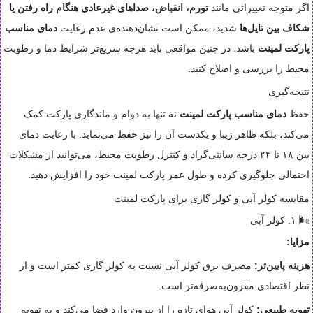
اگر متوجه تغییراتی مانند
تورم، انقباض، صداهای غیرعادی هنگام راه رفتن یا
شکاف بین تایل‌ها
شدید، ممکن است نشان‌دهنده‌ی عدم رعایت
دمای مناسب
پارکت لمینت
باشد. در چنین مواقعی باید هرچه سریع‌تر شرایط دما و رطوبت
محیط را بررسی و اصلاح کنید.
نتیجه‌گیری
حفظ
دمای مناسب پارکت لمینت
نه تنها به دوام و ماندگاری پارکت کمک
می‌کند، بلکه ظاهر زیبا و یکدست آن را نیز حفظ می‌نماید. با رعایت دمای
بین ۱۸ تا ۲۴ درجه سانتی‌گراد و کنترل رطوبت محیط، می‌توانید از مشکلات
احتمالی جلوگیری کرده و طول عمر پارکت لمینت خود را افزایش دهید.
مقایسه کولر آبی و کولر گازی برای پارکت لمینت
🌬️ ۱. کولر آبی
مزایا:
هزینه پایین‌تر:
مصرف برق کولر آبی نسبت به کولر گازی کمتر است و از
نظر اقتصادی مقرون‌به‌صرفه‌تر است.
تهویه طبیعی:
کولر آبی هوای تازه را از بیرون وارد فضا می‌کند و به تهویه