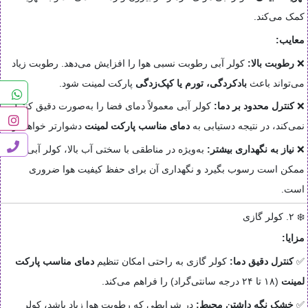
کمک می‌کند.
معایب:
❌
رطوبت بالا:
کولر آبی رطوبت نسبی هوا را افزایش می‌دهد. رطوبت زیاد
می‌تواند باعث
بادکردگی، تورم یا کپک‌زدگی
پارکت لمینت شود.
❌
کنترل محدود بر دما:
کولر آبی معمولاً دمای فضا را به‌صورت دقیق کنترل
نمی‌کند، در نتیجه دستیابی به
دمای مناسب پارکت لمینت
دشوارتر خواهد بود.
❌
نیاز به نگهداری بیشتر:
به‌ویژه در مناطقی با سختی آب بالا، کولر آبی
ممکن است رسوب بگیرد و نگهداری آن برای حفظ کیفیت هوا ضروری
است.
❄️ ۲. کولر گازی
مزایا:
✅
کنترل دقیق دما:
کولر گازی به راحتی امکان تنظیم
دمای مناسب پارکت
لمینت
(۱۸ تا ۲۴ درجه سانتی‌گراد) را فراهم می‌کند.
✅
خشک نگه داشتن محیط:
در شرایطی که رطوبت هوا زیاد باشد، کولر