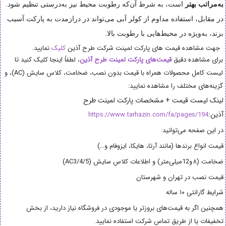
به‌مراتب بهتر
است، به شرط آن‌که رطوبت محیط نیز به‌درستی تنظیم شود.
در مقابل، استفاده مداوم از کولر آبی می‌تواند در درازمدت به پارکت آسیب
بزند، به‌ویژه در محیط‌هایی با رطوبت بالا.
جهت مشاهده قیمت های پارکت لمینت شرکت طرح آذین
کلیک
نمایید.
برای مشاهده دقیق
قیمت‌های پارکت لمینت طرح آذین
، لطفاً اینجا کلیک کنید تا
لیست کامل محصولات همراه با قیمت بدون نصب، ضخامت، کلاس سایش (AC)، و
گزینه‌های مختلف را مشاهده نمایید:
لینک لیست قیمت + مشخصات پارکت لمینت طرح
آذین:
https://www.tarhazin.com/fa/pages/194
در این صفحه می‌توانید:
قیمت انواع برندها (مانند آرتا، هایکا، ایزوفام و…)
ضخامت (۸ و12میلی‌متر) و اطلاعات کلاس سایش (AC3/4/5)
قیمت نصب در تهران و شهرستان
شرایط گارانتی ۱۰ ساله
همچنین اگر به قیمت‌های بروزتر یا موجودی در فروشگاه نیاز دارید، از بخش
تخفیفات یا از طریق تماس شرکت استفاده نمایید.