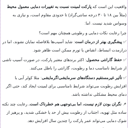
واقعیت این است که
پارکت لمینت نسبت به تغییرات دمایی معمول محیط
(مثلاً بین ۱۸ تا ۳۰ درجه سانتی‌گراد) تا حدودی مقاوم است، و نیازی به
وسواس شدید نیست. اما:
چرا رعایت نکات دمایی و رطوبتی همچنان مهم است؟
✅
پیشگیری بهتر از درمان است
: شاید آسیب‌ها بلافاصله نمایان نشوند، اما در
درازمدت انبساط، انقباض یا تورم ممکن است ظاهر شود.
✅
حفظ گارانتی محصول
: اکثر برندهای معتبر پارکت، در صورت آسیب ناشی
از شرایط نامناسب دما و رطوبت، گارانتی را باطل می‌کنند.
✅
تأثیر غیرمستقیم دستگاه‌های سرمایشی/گرمایشی
: مثلا کولر آبی با
افزایش رطوبت می‌تواند شرایط نامناسبی برای لمینت ایجاد کند، حتی اگر
دمای محیط مشکلی نداشته باشد.
📌
نگران بودن لازم نیست، اما بی‌توجهی هم خطرناک است.
رعایت چند نکته
ساده مثل تهویه، اجتناب از رطوبت بیش از حد یا خشکی شدید، و پرهیز از
شوک دمایی می‌تواند عمر پارکت را چندین سال افزایش دهد.