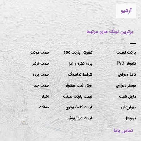
آرشیو
برترین لینک های مرتبط
پارکت لمینت
کفپوش پارکت spc
قیمت موکت
کفپوش PVC
پرده کرکره و زبرا
قیمت قرنیز
کاغذ دیواری
شرایط نمایندگی
قیمت پرده
پوستر دیواری
روش ثبت سفارش
قیمت چمن
ماربل شیت
قیمت پارکت لمینت
اخبار
دیوارپوش
قیمت کاغذدیواری
مقالات
ترمووال
قیمت دیوارپوش
تماس باما