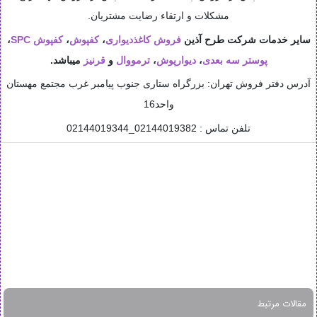
مشکلات و ارتقاء رضایت مشتریان.
سایر خدمات شرکت طرح آذین
فروش کاغذدیواری
،
کفپوش
،
کفپوش SPC
،
پوستر سه بعدی
،
دیوارپوش
،
ترمووال
و
قرنیز
میباشد.
آدرس دفتر فروش تهران: بزرگراه ستاری جنوب پیامبر غرب مجتمع مهستان
واحد16
تلفن تماس : 02144019382_
02144019344
مقالات مرتبط