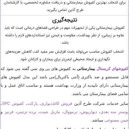
برای انتخاب بهترین کفپوش بیمارستانی و دریافت مشاوره تخصصی، با کارشناسان
طرح آذین تماس بگیرید.
نتیجه‌گیری
کفپوش بیمارستانی یکی از تجهیزات مهم در طراحی فضاهای درمانی است که باید
علاوه بر زیبایی، از نظر بهداشت، مقاومت و ایمنی نیز استانداردهای لازم را داشته
باشد.
انتخاب کفپوش مناسب می‌تواند باعث افزایش عمر مفید کف، کاهش هزینه‌های
نگهداری و ایجاد محیطی ایمن‌تر برای بیماران و کارکنان شود.
کفپوشهای کریستال
بیمارستانی
به کفپوش های پی وی سی گفته می شود که
قابل شستشو و ضد باکتری (آنتی باکتریال)می باشد این مدل کفپوش های
بیمارستانی دارای تاییدیه از وزارت بهداشت هستند و مناسب اتاق عمل و یا
تمامی فضای بیمارستان می باشند.
سایر خدمات شرکت طرح آذین
فروش کاغذدیواری
،
پارکت
،
کفپوش SPC
،
پوستر سه بعدی
،
دیوارپوش
،
ترمووال
،
ماربل شیت
،
پرده تزئینی
،
قرنیز
و
چمن مصنوعی
میباشد.