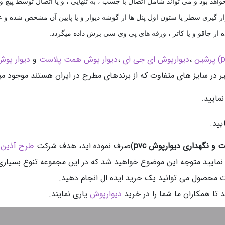
اهد بود و می تواند شامل اتصال با چسب ، به تنهایی ، و یا اتصال توسط پیچ و
رار گیری سطر یا ستون اول پنل ها از گوشه دیوار و یا پایین آن مشخص شده 
ده از چاقو و یا کاتر ، ورقه های پی وی سی برش داده میگردد
.
،
دیوارپوش ای جی ای
،
دیوار پوش همت پلاست
و
دیوار پوش 
ر در سایز های متفاوت که از برندهای مطرح در ایران هستند موجود می
مایید.
یید.
ت و نگهداری دیوارپوش pvc
)صرف نموده اید، هدف شرکت
طرح آذین
ف
مایید متوجه این موضوع خواهید شد که در این مجموعه تنوع بسیاری
ت محصول می توانید یک خرید ایده ال انجام دهید.
تا همکاران ما شما را در خرید
دیوارپوش
یاری نمایند.