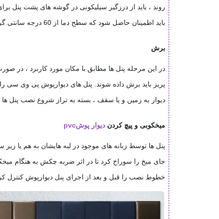
روند ، باید از درزگیر سیلیکونی در گوشه های پشت پنل برای
باید اطمینان حاصل شود که سطح دما از 60 درجه سانتی گراد تجاوز نمی کند. مهمتر از همه ، سطح دیوار باید برای نصب دیوارپوش پی وی سی آماده و از هرگونه کثیفی و گرد و غبار تمیز شود
برش
در این مرحله پنل ها مطابق با مکان مورد کاربرد ، در صور
پریز باید برش داده شوند. پنل های دیوارپوش پی وی سی را م
دیوار به زمین و یا سقف ، بسته به تراز شروع نصب پنل ها ،
میخکوبی و پیچ کردن
دیوار پوش
pvc
پنل ها توسط زبانه های موجود در لبه هایشان به هم یا زیر سا
جای میخ را سوراخ کرد تا در اثر ضربه چکش به هنگام میخکوب
خطوط نصب را قبل و بعد از اجرای پنل دیوارپوش کنترل ک