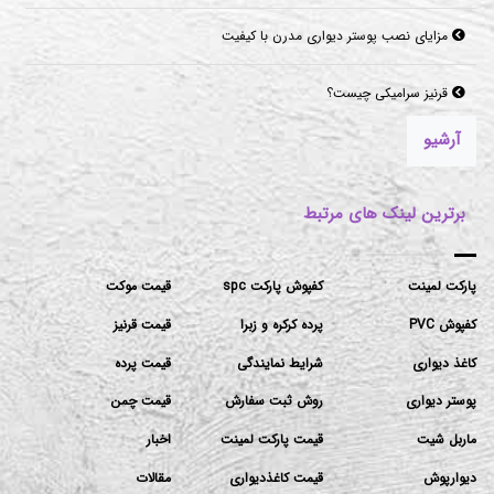
مزایای نصب پوستر دیواری مدرن با کیفیت
قرنیز سرامیکی چیست؟
آرشیو
برترین لینک های مرتبط
پارکت لمینت
کفپوش پارکت spc
قیمت موکت
کفپوش PVC
پرده کرکره و زبرا
قیمت قرنیز
کاغذ دیواری
شرایط نمایندگی
قیمت پرده
پوستر دیواری
روش ثبت سفارش
قیمت چمن
ماربل شیت
قیمت پارکت لمینت
اخبار
دیوارپوش
قیمت کاغذدیواری
مقالات