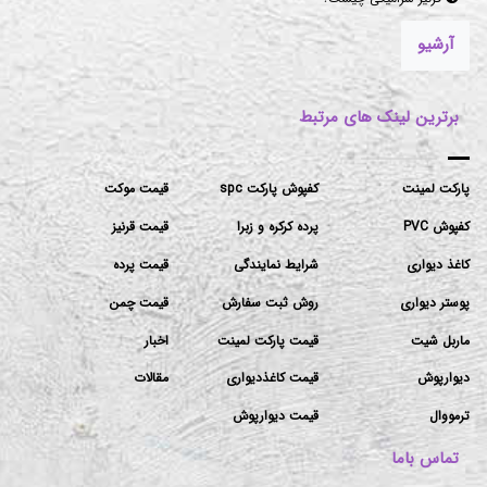
آرشیو
برترین لینک های مرتبط
پارکت لمینت
کفپوش پارکت spc
قیمت موکت
کفپوش PVC
پرده کرکره و زبرا
قیمت قرنیز
کاغذ دیواری
شرایط نمایندگی
قیمت پرده
پوستر دیواری
روش ثبت سفارش
قیمت چمن
ماربل شیت
قیمت پارکت لمینت
اخبار
دیوارپوش
قیمت کاغذدیواری
مقالات
ترمووال
قیمت دیوارپوش
تماس باما