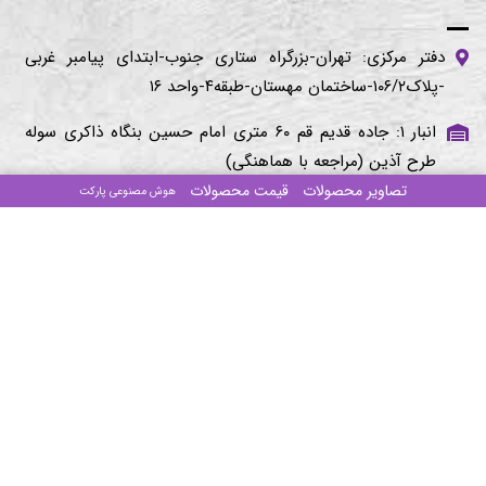
دفتر مرکزی: تهران-بزرگراه ستاری جنوب-ابتدای پیامبر غربی
-پلاک۱۰۶/۲-ساختمان مهستان-طبقه۴-واحد ۱۶
انبار ۱: جاده قدیم قم ۶۰ متری امام حسین بنگاه ذاکری سوله
طرح آذین (مراجعه با هماهنگی)
تصاویر محصولات
قیمت محصولات
هوش مصنوعی پارکت
انبار ۲:اتوبان امام رضا شهرک صنعتی خاوران نبش صنوبر ۱ و ۲
(مراجعه با هماهنگی)
تلفن‌های تماس:
۰۲۱-۴۴۰۱۶۷۸۶
۰۲۱-۴۴۰۱۹۳۴۴
۰۲۱-۴۴۰۱۹۳۸۲
کلیه حقوق مادی و معنوی این وب سایت برای
طرح آذین
محفوظ می باشد
سنادیتا
با افتخار توسط
ایجاد شده است
SanaCMS SD - ۱۴۰۳