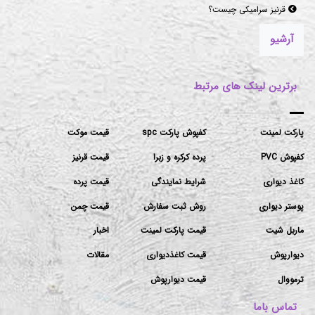
موکت‌های مناسب برای فضاهای پرتردد و فضاهای اداری
آرشیو
برترین لینک های مرتبط
پارکت لمینت
کفپوش پارکت spc
قیمت موکت
کفپوش PVC
پرده کرکره و زبرا
قیمت قرنیز
کاغذ دیواری
شرایط نمایندگی
قیمت پرده
پوستر دیواری
روش ثبت سفارش
قیمت چمن
ماربل شیت
قیمت پارکت لمینت
اخبار
دیوارپوش
قیمت کاغذدیواری
مقالات
ترمووال
قیمت دیوارپوش
تماس باما