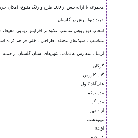
مجموعه با ارائه بیش از 100 طرح و رنگ متنوع، امکان خرید عمده و تأمین پروژه‌های ساختمانی، انتخابی مناسب برای مشتریان، معماران، پیمانکاران و فروشندگان در سراسر استان است.
خرید دیوارپوش در گلستان
انتخاب دیوارپوش مناسب علاوه بر افزایش زیبایی محیط، م
متناسب با سبک‌های مختلف طراحی داخلی فراهم کرده اس
ارسال سفارش به تمامی شهرهای استان گلستان از جمله:
گرگان
گنبد کاووس
علی‌آباد کتول
بندر ترکمن
بندر گز
آزادشهر
مینودشت
آق‌قلا
کردکوی