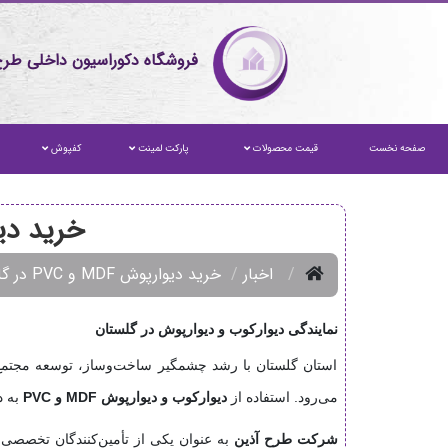
فروشگاه دکوراسیون داخلی طرح
صفحه نخست
قیمت محصولات
پارکت لمینت
کفپوش
خرید دیوارپوش MDF و PVC
اخبار
خرید دیوارپوش MDF و PVC در گلستان | ارسال مستقیم
نمایندگی دیوارکوب و دیوارپوش در گلستان
استان گلستان با رشد چشمگیر ساخت‌وساز، توسعه مجتمع‌
می‌رود. استفاده از
دیوارکوب و دیوارپوش MDF و PVC
به د
شرکت طرح آذین