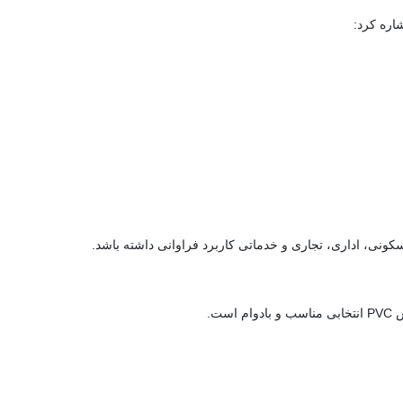
اره کرد:
ست.