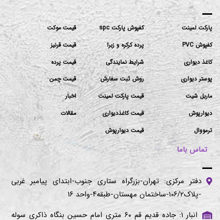
پارکت لمینت
کفپوش پارکت spc
قیمت موکت
کفپوش PVC
پرده کرکره و زبرا
قیمت قرنیز
کاغذ دیواری
شرایط نمایندگی
قیمت پرده
پوستر دیواری
روش ثبت سفارش
قیمت چمن
ماربل شیت
قیمت پارکت لمینت
اخبار
دیوارپوش
قیمت کاغذدیواری
مقالات
ترمووال
قیمت دیوارپوش
تماس باما
دفتر مرکزی: تهران-بزرگراه ستاری جنوب-ابتدای پیامبر غربی
-پلاک۱۰۶/۲-ساختمان مهستان-طبقه۴-واحد ۱۶
انبار ۱: جاده قدیم قم ۶۰ متری امام حسین بنگاه ذاکری سوله