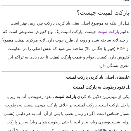
پارکت لمینت چیست؟
قبل از اینکه به موضوع اصلی یعنی باد کردن پارکت بپردازیم، بهتر است
بدانیم
پارکت لمینت
چیست. پارکت لمینت یک نوع کفپوش مصنوعی است که
از چند لایه ساخته شده و رویه آن طرح چوب دارد. لایه مرکزی لمینت معمولاً
از HDF (فیبر با چگالی بالا) ساخته می‌شود که نقش اصلی را در مقاومت
کفپوش دارد. کیفیت، دوام و قیمت
پارکت لمینت
تا حد زیادی به تراکم این
مغزی بستگی دارد.
علت‌های اصلی باد کردن پارکت لمینت
1. نفوذ رطوبت به پارکت لمینت
یکی از مهم‌ترین دلایل باد کردن
پارکت لمینت
، نفوذ رطوبت یا آب به زیر یا
داخل پارکت است. پارکت لمینت، بر خلاف پارکت چوبی، نسبت به رطوبت
بسیار حساس است. اگر در زمان نصب یا پس از آن، آب به هر دلیلی (نشتی
لوله، شست‌وشوی زیاد، بخار آب، یا حتی رطوبت هوای زیاد) به زیر پارکت
برسد، مغزی HDF شروع به متورم شدن می‌کند. این تورم باعث بالا آمدن