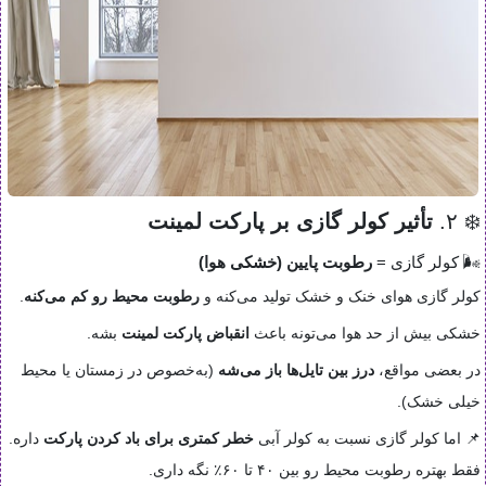
❄️ ۲.
تأثیر کولر گازی بر پارکت لمینت
🌬 کولر گازی =
رطوبت پایین (خشکی هوا)
کولر گازی هوای خنک و خشک تولید می‌کنه و
رطوبت محیط رو کم می‌کنه
.
خشکی بیش از حد هوا می‌تونه باعث
انقباض پارکت لمینت
بشه.
در بعضی مواقع،
درز بین تایل‌ها باز می‌شه
(به‌خصوص در زمستان یا محیط
خیلی خشک).
📌 اما کولر گازی نسبت به کولر آبی
خطر کمتری برای باد کردن پارکت
داره.
فقط بهتره رطوبت محیط رو بین ۴۰ تا ۶۰٪ نگه داری.