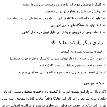
🔸
کلیک با پوشش موم
که مانع ورود رطوبت بین درزها میشه
🔸
روکش ضد خش و مقاوم در برابر رطوبت
🔸
تولید تحت استاندارد AC4
(برای استفاده در محیط‌های پرتردد مناسب)
🔸
خط تولید با دستگاه‌های مدرن اروپایی
🔸
خدمات پس از فروش و پشتیبانی قابل‌قبول در داخل کشور
مزایای دیگر پارکت هایکا 🌟
✅ قیمت مناسب نسبت به کیفیت
✅ تنوع رنگ و طرح بالا (طرح‌های مدرن، کلاسیک و طرح چوب طبیعی)
✅ نصب راحت و دقیق به‌دلیل سیستم کلیک دقیق
✅ قابل استفاده در منزل، دفتر، فروشگاه و حتی فضاهای پرتردد
نتیجه نهایی:
اگه دنبال یه
پارکت لمینت ایرانی با کیفیت بالا و قیمت منطقی
هستی که
باد
نکند
و بتونه سال‌ها برات کار کنه،
هایکا واقعاً انتخاب قابل اعتمادیه
. البته مثل
هر پارکت دیگه‌ای،
نصب حرفه‌ای، زیرسازی درست و مراقبت اصولی
شرط