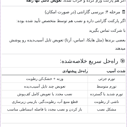
اگر هم پارکت ورم کرده و خراب شده،
تعویض کامل تنها راهه
🧾 مرحله ۴: بررسی گارانتی (در صورت امکان)
اگر پارکتت گارانتی داره و نصب هم توسط متخصص تأیید شده بوده:
با شرکت تماس بگیرید
بعضی برندها (مثل هایکا، امباس، آرتا) تعویض تایل آسیب‌دیده رو پوشش
میدهند
🎯 راه‌حل سریع خلاصه‌شده:
شدت آسیب
راه‌حل پیشنهادی
تورم جزئی
وزنه + خشک‌کن رطوبت
تورم متوسط
تعویض چند تایل آسیب‌دیده
تورم شدید یا گسترده
نصب مجدد یا تعویض کامل کف‌پوش
ناشی از رطوبت
قطع منبع آب، رطوبت‌گیر، بازبینی زیرسازی
مشکل نصب
باز کردن و نصب مجدد با فاصله انبساطی مناسب