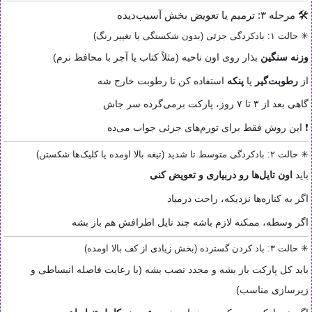
🛠 مرحله ۳: ترمیم یا تعویض بخش آسیب‌دیده
✳ حالت ۱: بادکردگی جزئی (بدون شکستگی یا تغییر رنگ)
وزنه سنگین
بذار روی اون ناحیه (مثلاً کتاب یا آجر با محافظ نرم)
از
رطوبت‌گیر
یا
پنکه
استفاده کن تا رطوبت خارج شه
گاهی بعد از ۳ تا ۷ روز، پارکت برمی‌گرده سر جاش
❗ این روش فقط برای تورم‌های جزئی جواب می‌ده
✳ حالت ۲: بادکردگی متوسط تا شدید (تیغه بالا اومده یا کلیک‌ها شکستن)
باید
اون تایل‌ها رو دربیاری و تعویض کنی
اگر به کناره‌ها نزدیکه، راحت درمیاد
اگر وسطه، ممکنه لازم باشه چند تایل اطرافش هم باز بشه
✳ حالت ۳: باد کردن گسترده (بخش زیادی از کف بالا اومده)
باید کل پارکت باز بشه و مجدد نصب بشه (با رعایت فاصله انبساطی و
زیرسازی مناسب)