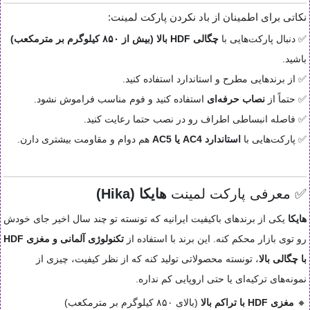
نکاتی برای اطمینان از باد نکردن پارکت لمینت:
✅ دنبال پارکت‌هایی با
چگالی HDF بالا (بیش از ۸۵۰ کیلوگرم بر مترمکعب)
باشید.
✅ از برندهایی مطرح و استاندارد استفاده کنید.
✅ حتماً از
نصاب حرفه‌ای
استفاده کنید و فوم مناسب فراموش نشود.
✅ فاصله انبساطی اطراف رو در نصب حتما رعایت کنید.
✅ پارکت‌هایی با
استاندارد AC4 یا AC5
هم دوام و مقاومت بیشتری دارن.
✅ معرفی پارکت لمینت
هایکا (Hika)
هایکا
یکی از برندهای باکیفیت ایرانیه که تونسته تو چند سال اخیر جای خودش
رو توی بازار محکم کنه. این برند با استفاده از
تکنولوژی آلمانی و مغزی HDF
با چگالی بالا
، تونسته محصولاتی تولید کنه که از نظر کیفیت، چیزی از
نمونه‌های ترکیه‌ای یا حتی اروپایی کم نداره.
🔸
مغزی HDF با تراکم بالا
(بالای ۸۵۰ کیلوگرم بر مترمکعب)