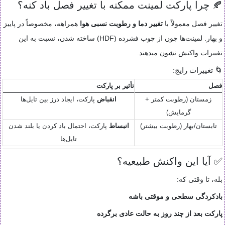
🍂 چرا پارکت لمینت ممکنه با تغییر فصل باد کنه؟
تغییر فصل معمولاً با
تغییر دما و رطوبت نسبی هوا
همراهه، مخصوصاً در پاییز
و بهار. لمینت‌ها چون از چوب فشرده (HDF) ساخته شدن، نسبت به این
تغییرات واکنش نشون میدهند.
🌀 تغییرات رایج:
فصل
تأثیر بر پارکت
زمستان (رطوبت کمتر +
انقباض
پارکت، ایجاد درز بین تایل‌ها
گرمایش)
تابستان/بهار (رطوبت بیشتر)
انبساط
پارکت، احتمال باد کردن یا بلند شدن
تایل‌ها
✅ آیا این واکنش طبیعیه؟
بله، تا وقتی که:
بادکردگی سطحی و موقتی باشه
پارکت بعد از چند روز به حالت عادی برگرده