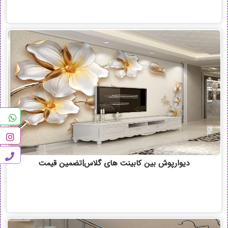
دیوارپوش بین کابینت های گلاس|تضمین قیمت