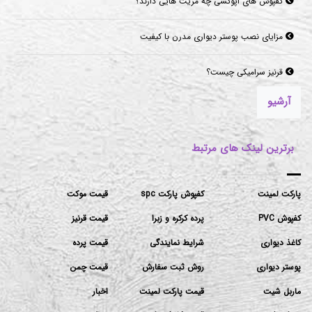
مزایای نصب پوستر دیواری مدرن با کیفیت
قرنیز سرامیکی چیست؟
موکت‌های مناسب برای فضاهای پرتردد و فضاهای اداری
آرشیو
برترین لینک های مرتبط
پارکت لمینت
کفپوش پارکت spc
قیمت موکت
کفپوش PVC
پرده کرکره و زبرا
قیمت قرنیز
کاغذ دیواری
شرایط نمایندگی
قیمت پرده
پوستر دیواری
روش ثبت سفارش
قیمت چمن
ماربل شیت
قیمت پارکت لمینت
اخبار