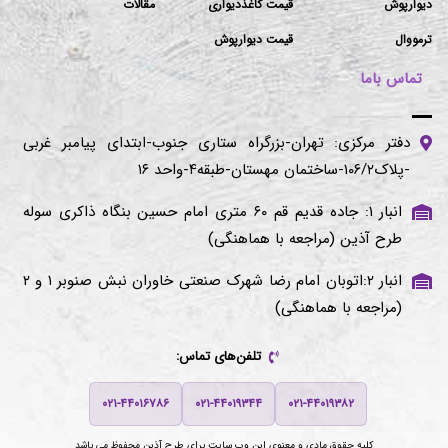
دیوارپوش
قیمت کاغذدیواری
مقالات
ترمووال
قیمت دیوارپوش
تماس باما
دفتر مرکزی: تهران-بزرگراه ستاری جنوب-ابتدای پیامبر غربی
-پلاک۱۰۶/۲-ساختمان مهستان-طبقه۴-واحد ۱۶
انبار ۱: جاده قدیم قم ۶۰ متری امام حسین بنگاه ذاکری سوله
طرح آذین (مراجعه با هماهنگی)
انبار ۲:اتوبان امام رضا شهرک صنعتی خاوران نبش صنوبر ۱ و ۲
(مراجعه با هماهنگی)
تلفن‌های تماس:
۰۲۱-۴۴۰۱۶۷۸۶
۰۲۱-۴۴۰۱۹۳۴۴
۰۲۱-۴۴۰۱۹۳۸۲
کلیه حقوق مادی و معنوی این وب سایت برای
طرح آذین
محفوظ می باشد