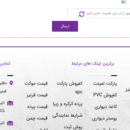
ارسال
برترین لینک های مرتبط
تماس ب
دفتر
پارکت لمینت
کفپوش پارکت
قیمت موکت
یز
غربی -پلاک۱۰۶/۲
spc
کفپوش PVC
قیمت قرنیز
پرده کرکره و زبرا
کاغذ دیواری
قیمت پرده
ذاک
شرایط نمایندگی
پوستر دیواری
قیمت چمن
روش ثبت
ماربل شیت
اخبار