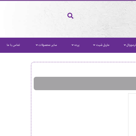
رمووال
ماربل شیت
پرده
سایر محصولات
تماس با ما