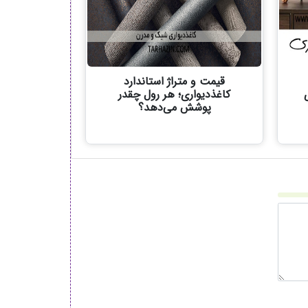
قیمت و متراژ استاندارد
کاغذدیواری؛ هر رول چقدر
پوشش می‌دهد؟