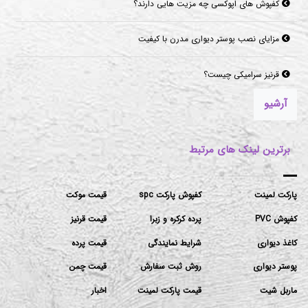
کفپوش های اپوکسی چه مزیت هایی دارند؟
مزایای نصب پوستر دیواری مدرن با کیفیت
قرنیز سرامیکی چیست؟
آرشیو
برترین لینک های مرتبط
پارکت لمینت
کفپوش پارکت spc
قیمت موکت
کفپوش PVC
پرده کرکره و زبرا
قیمت قرنیز
کاغذ دیواری
شرایط نمایندگی
قیمت پرده
پوستر دیواری
روش ثبت سفارش
قیمت چمن
ماربل شیت
قیمت پارکت لمینت
اخبار