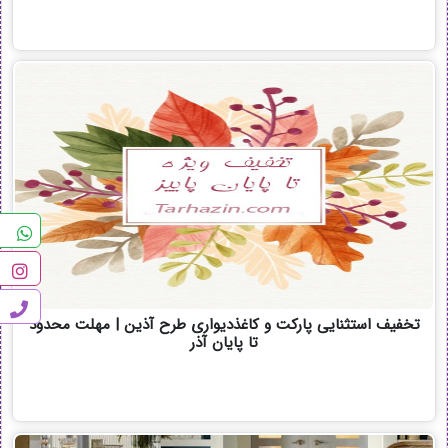
تخفیف استثنایی پارکت و کاغذدیواری طرح آذین | مهلت محدود
تا پایان آذر