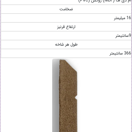
ام دی اف (MDF) روکش (PVC)
ضخامت
16 میلیمتر
ارتفاع قرنیز
9سانتیمتر
طول هر شاخه
366 سانتیمتر