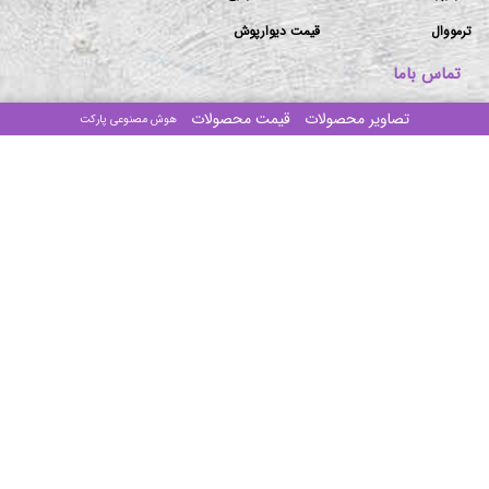
ترمووال
قیمت دیوارپوش
تماس باما
تصاویر محصولات
قیمت محصولات
هوش مصنوعی پارکت
دفتر مرکزی: تهران-بزرگراه ستاری جنوب-ابتدای پیامبر غربی
-پلاک۱۰۶/۲-ساختمان مهستان-طبقه۴-واحد ۱۶
انبار ۱: جاده قدیم قم ۶۰ متری امام حسین بنگاه ذاکری سوله
طرح آذین (مراجعه با هماهنگی)
انبار ۲:اتوبان امام رضا شهرک صنعتی خاوران نبش صنوبر ۱ و ۲
(مراجعه با هماهنگی)
تلفن‌های تماس:
۰۲۱-۴۴۰۱۶۷۸۶
۰۲۱-۴۴۰۱۹۳۴۴
۰۲۱-۴۴۰۱۹۳۸۲
کلیه حقوق مادی و معنوی این وب سایت برای
طرح آذین
محفوظ می باشد