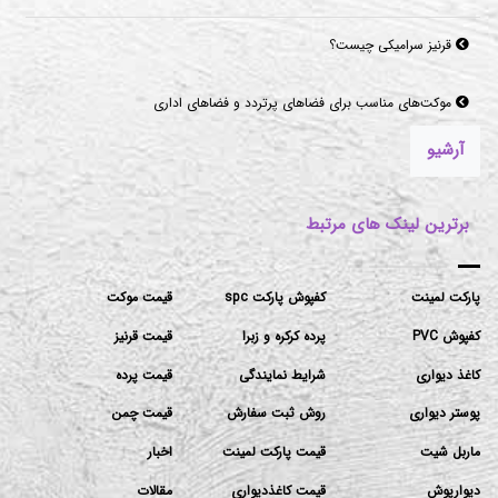
قرنیز سرامیکی چیست؟
موکت‌های مناسب برای فضاهای پرتردد و فضاهای اداری
آرشیو
برترین لینک های مرتبط
پارکت لمینت
کفپوش پارکت spc
قیمت موکت
کفپوش PVC
پرده کرکره و زبرا
قیمت قرنیز
کاغذ دیواری
شرایط نمایندگی
قیمت پرده
پوستر دیواری
روش ثبت سفارش
قیمت چمن
ماربل شیت
قیمت پارکت لمینت
اخبار
دیوارپوش
قیمت کاغذدیواری
مقالات