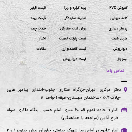
کفپوش PVC
پرده کرکره و زبرا
قیمت قرنیز
کاغذ دیواری
شرایط نمایندگی
قیمت پرده
پوستر دیواری
روش ثبت سفارش
قیمت چمن
ماربل شیت
قیمت پارکت لمینت
اخبار
دیوارپوش
قیمت کاغذدیواری
مقالات
ترمووال
قیمت دیوارپوش
تماس باما
دفتر مرکزی: تهران-بزرگراه ستاری جنوب-ابتدای پیامبر غربی
-پلاک۱۰۶/۲-ساختمان مهستان-طبقه۴-واحد ۱۶
انبار ۱: جاده قدیم قم ۶۰ متری امام حسین بنگاه ذاکری سوله
طرح آذین (مراجعه با هماهنگی)
انبار ۲:اتوبان امام رضا شهرک صنعتی خاوران نبش صنوبر ۱ و ۲