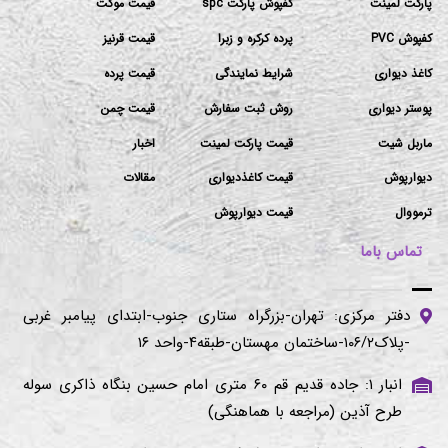
پارکت لمینت
کفپوش پارکت spc
قیمت موکت
کفپوش PVC
پرده کرکره و زبرا
قیمت قرنیز
کاغذ دیواری
شرایط نمایندگی
قیمت پرده
پوستر دیواری
روش ثبت سفارش
قیمت چمن
ماربل شیت
قیمت پارکت لمینت
اخبار
دیوارپوش
قیمت کاغذدیواری
مقالات
ترمووال
قیمت دیوارپوش
تماس باما
دفتر مرکزی: تهران-بزرگراه ستاری جنوب-ابتدای پیامبر غربی
-پلاک۱۰۶/۲-ساختمان مهستان-طبقه۴-واحد ۱۶
انبار ۱: جاده قدیم قم ۶۰ متری امام حسین بنگاه ذاکری سوله
طرح آذین (مراجعه با هماهنگی)