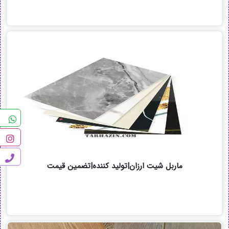
ماربل شیت ارزان|تولید کننده|تضمین قیمت