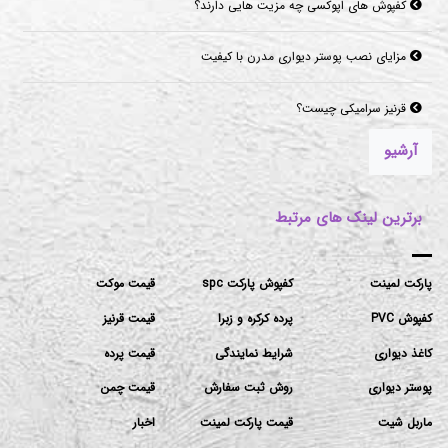
کفپوش های اپوکسی چه مزیت هایی دارند؟
مزایای نصب پوستر دیواری مدرن با کیفیت
قرنیز سرامیکی چیست؟
آرشیو
برترین لینک های مرتبط
پارکت لمینت
کفپوش پارکت spc
قیمت موکت
کفپوش PVC
پرده کرکره و زبرا
قیمت قرنیز
کاغذ دیواری
شرایط نمایندگی
قیمت پرده
پوستر دیواری
روش ثبت سفارش
قیمت چمن
ماربل شیت
قیمت پارکت لمینت
اخبار