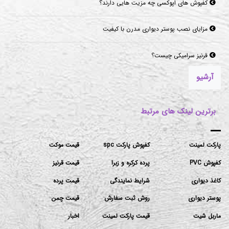
مزایای نصب پوستر دیواری مدرن با کیفیت
قرنیز سرامیکی چیست؟
موکت‌های مناسب برای فضاهای پرتردد و فضاهای اداری
آرشیو
برترین لینک های مرتبط
پارکت لمینت
کفپوش پارکت spc
قیمت موکت
کفپوش PVC
پرده کرکره و زبرا
قیمت قرنیز
کاغذ دیواری
شرایط نمایندگی
قیمت پرده
پوستر دیواری
روش ثبت سفارش
قیمت چمن
ماربل شیت
قیمت پارکت لمینت
اخبار