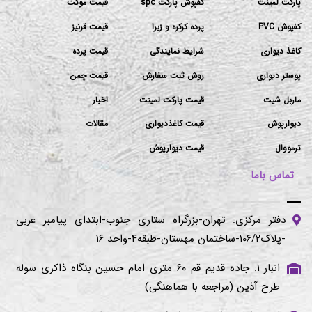
پارکت لمینت
کفپوش پارکت spc
قیمت موکت
کفپوش PVC
پرده کرکره و زبرا
قیمت قرنیز
کاغذ دیواری
شرایط نمایندگی
قیمت پرده
پوستر دیواری
روش ثبت سفارش
قیمت چمن
ماربل شیت
قیمت پارکت لمینت
اخبار
دیوارپوش
قیمت کاغذدیواری
مقالات
ترمووال
قیمت دیوارپوش
تماس باما
دفتر مرکزی: تهران-بزرگراه ستاری جنوب-ابتدای پیامبر غربی
-پلاک۱۰۶/۲-ساختمان مهستان-طبقه۴-واحد ۱۶
انبار ۱: جاده قدیم قم ۶۰ متری امام حسین بنگاه ذاکری سوله
طرح آذین (مراجعه با هماهنگی)