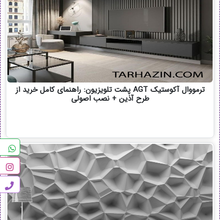
ترمووال آکوستیک AGT پشت تلویزیون: راهنمای کامل خرید از
طرح آذین + نصب اصولی