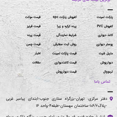
پارکت لمینت
کفپوش پارکت spc
قیمت موکت
کفپوش PVC
پرده کرکره و زبرا
قیمت قرنیز
کاغذ دیواری
شرایط نمایندگی
قیمت پرده
پوستر دیواری
روش ثبت سفارش
قیمت چمن
ماربل شیت
قیمت پارکت لمینت
اخبار
دیوارپوش
قیمت کاغذدیواری
مقالات
ترمووال
قیمت دیوارپوش
تماس باما
دفتر مرکزی: تهران-بزرگراه ستاری جنوب-ابتدای پیامبر غربی
-پلاک۱۰۶/۲-ساختمان مهستان-طبقه۴-واحد ۱۶
انبار ۱: جاده قدیم قم ۶۰ متری امام حسین بنگاه ذاکری سوله