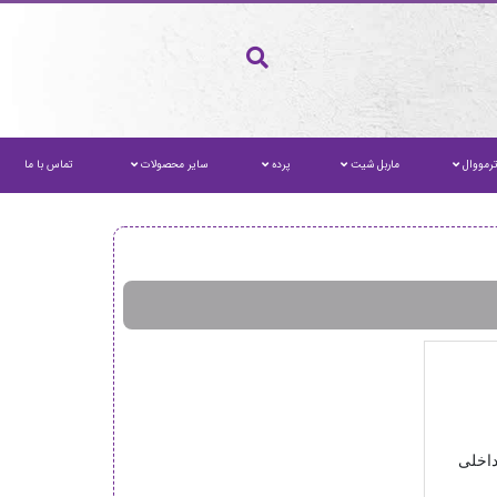
رمووال
ماربل شیت
پرده
سایر محصولات
تماس با ما
داخلی