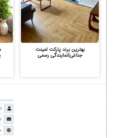
بهترین برند پارکت لمینت
م
جناغی|نمایندگی رسمی
پ