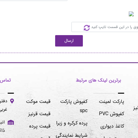
ارسال
برترین لینک های مرتبط
تماس ب
دفتر
پارکت لمینت
کفپوش پارکت
قیمت موکت
یز
غربی -پلاک۱۰۶/۲
spc
کفپوش PVC
قیمت قرنیز
پرده کرکره و زبرا
کاغذ دیواری
قیمت پرده
ذاک
شرایط نمایندگی