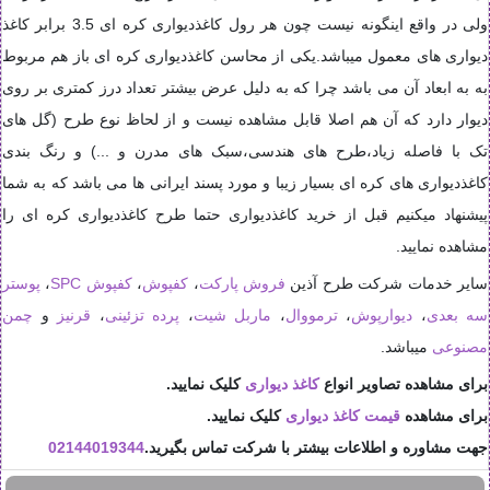
ولی در واقع اینگونه نیست چون هر رول کاغذدیواری کره ای 3.5 برابر کاغذ
دیواری های معمول میباشد.یکی از محاسن کاغذدیواری کره ای باز هم مربوط
به به ابعاد آن می باشد چرا که به دلیل عرض بیشتر تعداد درز کمتری بر روی
دیوار دارد که آن هم اصلا قابل مشاهده نیست و از لحاظ نوع طرح (گل های
تک با فاصله زیاد،طرح های هندسی،سبک های مدرن و ...) و رنگ بندی
کاغذدیواری های کره ای بسیار زیبا و مورد پسند ایرانی ها می باشد که به شما
پیشنهاد میکنیم قبل از خرید کاغذدیواری حتما طرح کاغذدیواری کره ای را
مشاهده نمایید.
سایر خدمات شرکت طرح آذین
فروش پارکت
،
کفپوش
،
کفپوش SPC
،
پوستر
سه بعدی
،
دیوارپوش
،
ترمووال
،
ماربل شیت
،
پرده تزئینی
،
قرنیز
و
چمن
مصنوعی
میباشد.
برای مشاهده تصاویر انواع
کاغذ دیواری
کلیک نمایید.
برای مشاهده
قیمت کاغذ دیواری
کلیک نمایید.
جهت مشاوره و اطلاعات بیشتر با شرکت تماس بگیرید.
02144019344