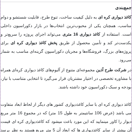
جمع‌بندی
کاغذ دیواری کره ای
به دلیل کیفیت ساخت، تنوع طرح، قابلیت شستشو و دوام
مناسب، همچنان یکی از محبوب‌ترین انتخاب‌ها در بازار دکوراسیون داخلی
است. استفاده از
کاغذ دیواری 16 متری
می‌تواند اجرای پروژه را سریع‌تر و
یکدست‌تر کند و تأمین محصول از طریق
پخش کاغذ دیواری کره ای
برای
پروژه‌های بزرگ، فروشگاه‌ها و مجریان دکوراسیون گزینه‌ای مناسب به شمار
می‌رود.
در
شرکت طرح آذین
مجموعه‌ای متنوع از آلبوم‌های کاغذ دیواری کره‌ای همراه
با مشاوره تخصصی در اختیار مشتریان قرار می‌گیرد تا انتخابی متناسب با نیاز،
بودجه و سبک دکوراسیون خود داشته باشند.
کاغذ دیواری کره ای با سایر کاغذدیواری کشور های دیگر از لحاظ ابعاد متفاوت
می باشد (عرض 106 سانتیمتر به طول 15 متر) که در مجموع 16 متر مربع
دیوار را کاور مینمایید که این مورد باعث میشود که کاغذدیواری کره ای قیمت
آن بیشتر از سایر کاغذدیواری ها که ابعاد آن 5 متر مربع هستند به نظر برسد