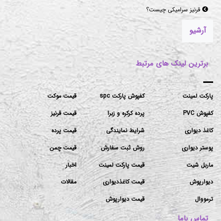
موکت‌های مناسب برای فضاهای پرتردد و فضاهای اداری
آرشیو
برترین لینک های مرتبط
پارکت لمینت
کفپوش پارکت spc
قیمت موکت
کفپوش PVC
پرده کرکره و زبرا
قیمت قرنیز
کاغذ دیواری
شرایط نمایندگی
قیمت پرده
پوستر دیواری
روش ثبت سفارش
قیمت چمن
ماربل شیت
قیمت پارکت لمینت
اخبار
دیوارپوش
قیمت کاغذدیواری
مقالات
ترمووال
قیمت دیوارپوش
تماس باما