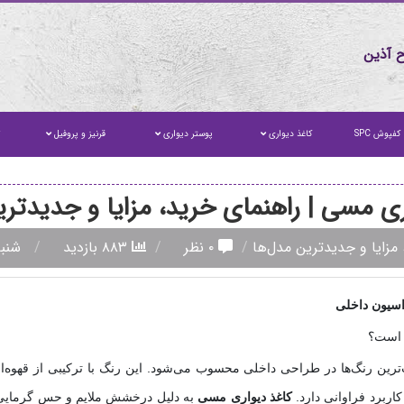
 آذین
کفپوش SPC
کاغذ دیواری
پوستر دیواری
قرنیز و پروفیل
ت
ری مسی | راهنمای خرید، مزایا و جدیدتری
مزایا و جدیدترین مدل‌ها
۰ نظر
۸۸۳ بازدید
شنبه ۱۷ مرداد
اسیون داخلی
 است؟
ترین رنگ‌ها در طراحی داخلی محسوب می‌شود. این رنگ با ترکیبی از قهوه‌ا
اربرد فراوانی دارد.
کاغذ دیواری مسی
به دلیل درخشش ملایم و حس گرمایی ک