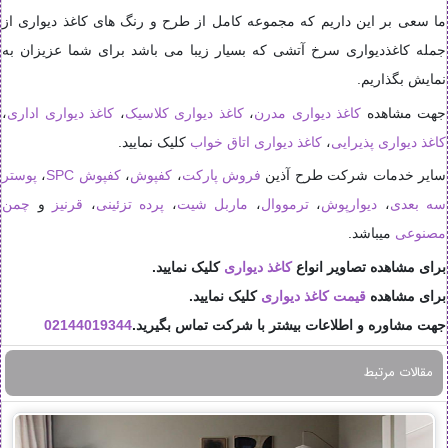
ما سعی بر این داریم که مجموعه کامل از طرح و رنگ های کاغذ دیواری از
جمله کاغذدیواری سرخ آتشی که بسیار زیبا می باشد برای شما عزیزان به
نمایش بگذاریم.
جهت مشاهده
کاغذ دیواری مدرن
،
کاغذ دیواری کلاسیک
،
کاغذ دیواری اداری
،
کاغذ دیواری پذیرایی
،
کاغذ دیواری اتاق خواب
کلیک نمایید.
سایر خدمات شرکت طرح آذین
فروش پارکت
،
کفپوش
،
کفپوش SPC
،
پوستر
سه بعدی
،
دیوارپوش
،
ترمووال
،
ماربل شیت
،
پرده تزئینی
،
قرنیز
و
چمن
مصنوعی
میباشد.
برای مشاهده تصاویر انواع
کاغذ دیواری
کلیک نمایید.
برای مشاهده
قیمت کاغذ دیواری
کلیک نمایید.
جهت مشاوره و اطلاعات بیشتر با شرکت تماس بگیرید.
02144019344
مقالات مرتبط