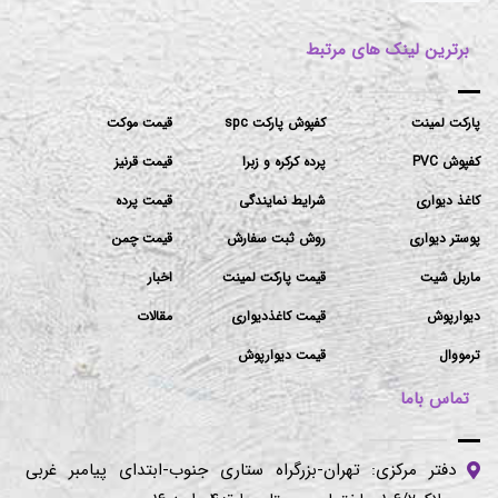
برترین لینک های مرتبط
پارکت لمینت
کفپوش پارکت spc
قیمت موکت
کفپوش PVC
پرده کرکره و زبرا
قیمت قرنیز
کاغذ دیواری
شرایط نمایندگی
قیمت پرده
پوستر دیواری
روش ثبت سفارش
قیمت چمن
ماربل شیت
قیمت پارکت لمینت
اخبار
دیوارپوش
قیمت کاغذدیواری
مقالات
ترمووال
قیمت دیوارپوش
تماس باما
دفتر مرکزی: تهران-بزرگراه ستاری جنوب-ابتدای پیامبر غربی