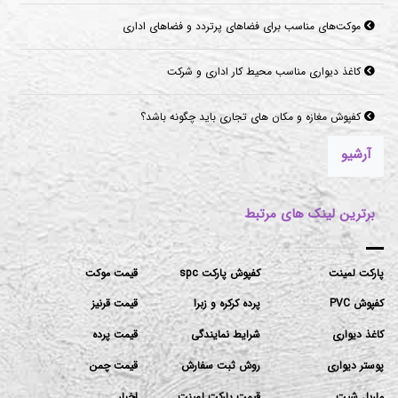
موکت‌های مناسب برای فضاهای پرتردد و فضاهای اداری
کاغذ دیواری مناسب محیط کار اداری و شرکت
کفپوش مغازه و مکان های تجاری باید چگونه باشد؟
آرشیو
برترین لینک های مرتبط
پارکت لمینت
کفپوش پارکت spc
قیمت موکت
کفپوش PVC
پرده کرکره و زبرا
قیمت قرنیز
کاغذ دیواری
شرایط نمایندگی
قیمت پرده
پوستر دیواری
روش ثبت سفارش
قیمت چمن
ماربل شیت
قیمت پارکت لمینت
اخبار