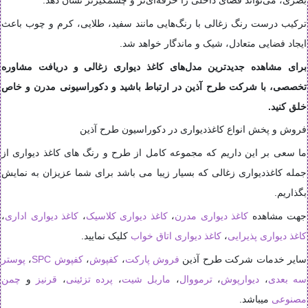
ترکیب درست رنگ زغالی با رنگ‌هایی مانند سفید، طلایی، کرم و چوب باعث
ایجاد فضایی متعادل، شیک و ماندگار خواهد شد.
برای مشاهده جدیدترین مدل‌های کاغذ دیواری زغالی و دریافت مشاوره
تخصصی، با شرکت طرح آذین در ارتباط باشید و دکوراسیونی مدرن و خاص
خلق کنید.
فروش و پخش انواع کاغذدیواری در دکوراسیون طرح آذین
ما سعی بر این داریم که مجموعه کامل از طرح و رنگ های کاغذ دیواری از
جمله کاغذدیواری زغالی که بسیار زیبا می باشد برای شما عزیزان به نمایش
بگذاریم.
جهت مشاهده
کاغذ دیواری مدرن
،
کاغذ دیواری کلاسیک
،
کاغذ دیواری اداری
،
کاغذ دیواری پذیرایی
،
کاغذ دیواری اتاق خواب
کلیک نمایید.
سایر خدمات شرکت طرح آذین
فروش پارکت
،
کفپوش
،
کفپوش SPC
،
پوستر
سه بعدی
،
دیوارپوش
،
ترمووال
،
ماربل شیت
،
پرده تزئینی
،
قرنیز
و
چمن
مصنوعی
میباشد.