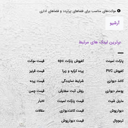
موکت‌های مناسب برای فضاهای پرتردد و فضاهای اداری
آرشیو
برترین لینک های مرتبط
پارکت لمینت
کفپوش پارکت spc
قیمت موکت
کفپوش PVC
پرده کرکره و زبرا
قیمت قرنیز
کاغذ دیواری
شرایط نمایندگی
قیمت پرده
پوستر دیواری
روش ثبت سفارش
قیمت چمن
ماربل شیت
قیمت پارکت لمینت
اخبار
دیوارپوش
قیمت کاغذدیواری
مقالات
ترمووال
قیمت دیوارپوش