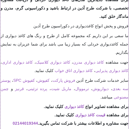
تخصصی، با شرکت طرح آذین در ارتباط باشید و دکوراسیونی گرم، مدرن و
ماندگار خلق کنید.
فروش و پخش انواع کاغذدیواری در دکوراسیون طرح آذین
ما سعی بر این داریم که مجموعه کامل از طرح و رنگ های کاغذ دیواری از
جمله کاغذدیواری خردلی که بسیار زیبا می باشد برای شما عزیزان به نمایش
بگذاریم.
جهت مشاهده
کاغذ دیواری مدرن
،
کاغذ دیواری کلاسیک
،
کاغذ دیواری اداری
،
کاغذ دیواری پذیرایی
،
کاغذ دیواری اتاق خواب
کلیک نمایید.
سایر خدمات شرکت طرح آذین
فروش پارکت
،
کفپوش
،
کفپوش SPC
،
پوستر
سه بعدی
،
دیوارپوش
،
ترمووال
،
ماربل شیت
،
پرده تزئینی
،
قرنیز
و
چمن
مصنوعی
میباشد.
برای مشاهده تصاویر انواع
کاغذ دیواری
کلیک نمایید.
برای مشاهده
قیمت کاغذ دیواری
کلیک نمایید.
جهت مشاوره و اطلاعات بیشتر با شرکت تماس بگیرید.
02144019344