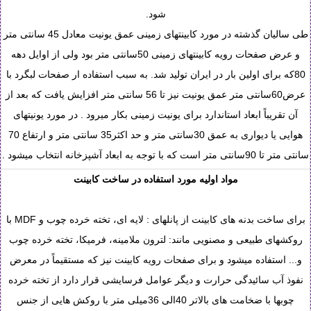
شود.
طی سالیان گذشته در مورد کابینتهای زمینی عمق یونیت معادل 45 سانتی متر
و عرض صفحات رویه کابینتهای زمینی 50سانتی متر بود ولی از اوایل دهه
80که برای اولین بار در ایران تولید شد. به سبب استفاده ار صفحات لبگرد با
عرض60سانتی متر عمق یونیت نیز تا 56 سانتی متر افزایش یافت که بعد از
آن تقریباً ابعاد استاندارد برای یونیت زمینی بکار میرود . در مورد یونیتهای
هوایی یا دیواری به عمق 30سانتی متر و حد اکثر35 سانتی متر و ارتفاع 70
سانتی متر تا 90سانتی متر است که با توجه به ابعاد آشپزخانه انتخاب میشود .
مواد اولیه مورد استفاده در ساخت کابینت
برای ساخت بدنه های کابینت از پانلهای : لایه ای، تخته خرده چوب و MDF با
روکشهای طبیعی و مصنویی مانند: لترون ملامینه، فرمیکا، تخته خرده چوب
و... استفاده میشود و برای صفحات رویه کابینت نیز که مستقیماً در معرض
نفوذ آب سائیدگی حرارت و دیگر عوامل فرسایشی قرار دارد از تخته خرده
چوبها با ضخامت های بالاتر 40الی 36میلی متر با روکش هایی از جنس