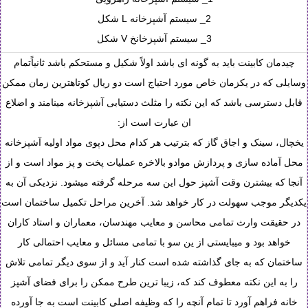
2_ سیستم آشپزخانه L شکل
3_ سیستم آشپزخانخ V شکل
چیدمان کابینت باید به گونه ای باشد اولاً شکیل و مستحکم باشد ثانیاًتمام
وسایلی که در یکزمان خاص مورد احتیاج است دو ریال کوتاهترین زمان ممکن
قابل دسترسی باشد که این نکته را مثلث دستیابی آشپزخانه مینامند و اضلاع
ان عبارت است از:
یخچال، سینک و اجاق گاز که بترتیب هر کدام محل دپوی مواد اولیه آشپزخانه
محل آماده سازی و پردازش موادو بالاخره عملیات پخت و پز مواد است و از
آنجا که بیشترن وقت آشپز حول این سه مرحله گرفته میشود. نزدیکی آن به
یکدیگر موجب سهولت در کار خواهد شد. آخرین مراحل تکمیل ساختمان است
در حقیقت وارث تمامی محاسن و معایب مهندسان، معماران و استاد کاران
خواهد بود و میبایستی از ین سو با تمامی مسائل و معایب احتمالی کار
ساختمان که به جای گذاشته شده است کنار آید و از سوی دیگر تمامی تلاش
را به این نکته معطوف کند که، زیبا ترین طرح ممکن را برای فضای آشپز
خانه فراهم آورد تا تمام آنچه را که وظیفه اصلی کابینت است به جا آورده