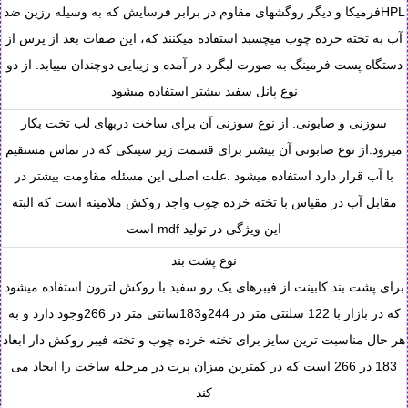
HPLفرمیکا و دیگر روگشهای مقاوم در برابر فرسایش که به وسیله رزین ضد
آب به تخته خرده چوب میچسبد استفاده میکنند که، این صفات بعد از پرس از
دستگاه پست فرمینگ به صورت لبگرد در آمده و زیبایی دوچندان مییابد. از دو
نوع پانل سفید بیشتر استفاده میشود
سوزنی و صابونی. از نوع سوزنی آن برای ساخت دربهای لب تخت بکار
میرود.از نوع صابونی آن بیشتر برای قسمت زیر سینکی که در تماس مستقیم
با آب قرار دارد استفاده میشود .علت اصلی این مسئله مقاومت بیشتر در
مقابل آب در مقیاس با تخته خرده چوب واجد روکش ملامینه است که البته
این ویژگی در تولید mdf است
نوع پشت بند
برای پشت بند کابینت از فیبرهای یک رو سفید با روکش لترون استفاده میشود
که در بازار با 122 سلنتی متر در 244و183سانتی متر در 266وجود دارد و به
هر حال مناسبت ترین سایز برای تخته خرده چوب و تخته فیبر روکش دار ابعاد
183 در 266 است که در کمترین میزان پرت در مرحله ساخت را ایجاد می
کند