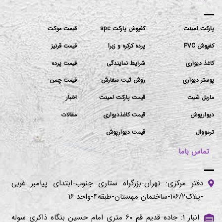
پارکت لمینت
کفپوش پارکت spc
قیمت موکت
کفپوش PVC
پرده کرکره و زبرا
قیمت قرنیز
کاغذ دیواری
شرایط نمایندگی
قیمت پرده
پوستر دیواری
روش ثبت سفارش
قیمت چمن
ماربل شیت
قیمت پارکت لمینت
اخبار
دیوارپوش
قیمت کاغذدیواری
مقالات
ترمووال
قیمت دیوارپوش
تماس باما
دفتر مرکزی: تهران-بزرگراه ستاری جنوب-ابتدای پیامبر غربی
-پلاک۱۰۶/۲-ساختمان مهستان-طبقه۴-واحد ۱۶
انبار ۱: جاده قدیم قم ۶۰ متری امام حسین بنگاه ذاکری سوله