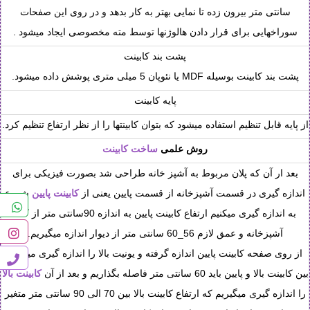
سانتی متر بیرون زده تا نمایی بهتر به کار بدهد و در روی این صفحات
سوراخهایی برای قرار دادن هالوژنها توسط مته مخصوصی ایجاد میشود .
پشت بند کابینت
پشت بند کابینت بوسیله MDF یا نئوپان 5 میلی متری پوشش داده میشود.
پایه کابینت
از پایه قابل تنظیم استفاده میشود که بتوان کابینتها را از نظر ارتفاع تنظیم کرد.
روش علمی
ساخت کابینت
بعد ار آن که پلان مربوط به آشپز خانه طراحی شد بصورت فیزیکی برای
اندازه گیری در قسمت آشپزخانه از قسمت پایین یعنی از
کابینت پایین
شروع
به اندازه گیری میکنیم ارتفاع کابینت پایین به اندازه 90سانتی متر از کف
آشپزخانه و عمق لازم 56_60 سانتی متر از دیوار اندازه میگیریم.
از روی صفحه کابینت پایین اندازه گرفته و یونیت بالا را اندازه گیری میکنیم.
بین کابینت بالا و پایین باید 60 سانتی متر فاصله بگذاریم و بعد از آن
کابینت بالا
را اندازه گیری میگیریم که ارتفاع کابینت بالا بین 70 الی 90 سانتی متر متغیر