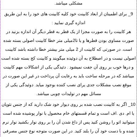
مشکلی میباشد.
9_ برای اطمینان از ابعاد کابینت خود کلیه کابینت های خود را به این طریق
اندازه گیری نمایید :
هر کابینت را به صورت مجزا از یک قطر به قطر دیگر آن اندازه بزنید در
صورت مساوی بودن قطرها و یا تا2میلی متر خطا کابینت اصولی بسته شده
است. در صورتی که کابینت از 2 میلی متر بیشتر خطا داشته باشد کابینت
اصولی نیست و در اصطلاح به آن دوئیده میگویند و کابینت کج بسته شده است
و درها خوب بر روی آن جفت نمیشود . دئیدگی یکی از اشکالات مهم کابینت
میباشد که در مرحله ساخت باید به رعایت آن پرداخت در غیر این صورت در
موقع نصب مشکلات جدی یرای نصب کننده بوجود میاید. دوئیدگی یکی از
مسائل مهم در تولیدات چوبی میباشد.
10_ اگر به کابینت نصب شده بر روی دیوار خود شک دارید که از جنس نئوپان
یا ام. دی .اف است و تمام قسمتهای خام محصول با نوار پوشیده شده است
میتوانید اتو را روشن کنید پس از داغ شدن آن را بر روی نوار بکشید نوار نرم
شده و با دست خود آن را بلند کنید. در این صورت متوجه نوع جنس مصرفی