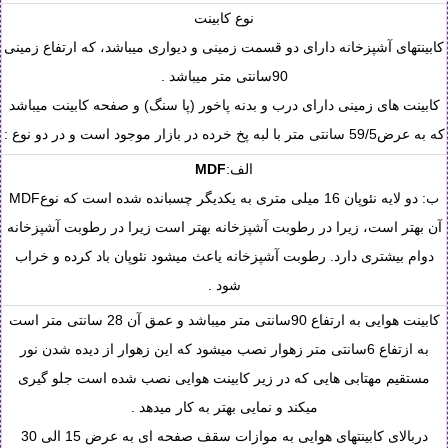
نوع کابینت
کابینتهای آشپزخانه دارای دو قسمت زمینی و دیواری میباشد، که ارتفاع زمینی
90سانتی متر میباشد .
کابینت های زمینی دارای درب و بدنه پاخور (پا سنگ) و صفحه کابینت میباشد
که به عرض59/5 سانتی متر با لبه پخ خرده در بازار موجود است و در دو نوع :
الف:
MDF
ب: دو لایه نئوپان 16 میلی متری به یکدیگر چسبانده شده است که نوعMDF
آن بهتر است، زیرا در رطوبت آشپزخانه بهتر است زیرا در رطوبت آشپزخانه
دوام بیشتری دارد. رطوبت آشپزخانه یاعث میشود نئوپان باد کرده و خراب
شود .
کابینت هوایی به ارتفاع 90سانتی متر میباشد و عمق آن 28 سانتی متر است
به ازتفاع 6سانتی متر زهوار نصب میشود که این زهوار از دیده شدن نور
مستقیم مهتابی هایی که در زیر کابینت هوایی نصب شده است جلو گیری
میکند و نمایی بهتر به کار میدهد .
دربالای کابینتهای هوایی به موازات سقف صفحه ای به عرض 15 الی 30