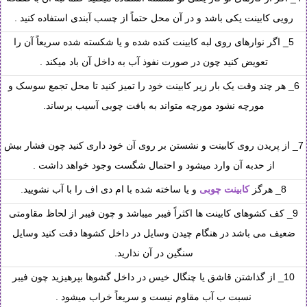
رویی کابینت یکی باشد و در آن محل حتماً از چسب آبندی استفاده کنید .
5_ اگر نوارهای روی لبه کابینت کنده شده و یا شکسته شده سریعاً آن را
تعویض کنید چون در صورت نفوذ آب به داخل آن باد میکند .
6_ هر چند وقت یک بار زیر کابینت خود را تمیز کنید تا محل تجمع سوسک و
مورچه نشود مورچه متواند به بافت چوبی آسیب برساند.
7_ از پریدن روی کابینت و نشستن بر روی آن خود داری کنید چون فشار بیش
از حدبه آن وارد میشود و احتمال شگست وجود خواهد داشت .
8_ هرگز
کابینت چوبی
و یا ساخته شده با ام دی اف را با آب نشویید.
9_ کف کشوهای کابینت ها اکثراً فیبر میباشد و چون فیبر از لحاظ مقاومتی
ضعیف می باشد در هنگام چیدن وسایل در داخل کشوها دقت کنید وسایل
سنگین در آن نذارید.
10_ از گذاشتن قاشق یا چنگال خیس در داخل گشوها بپرهیزید چون فیبر
نسبت ب آب مقاوم نیست و سریعاً خراب میشود .