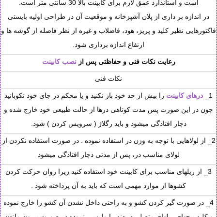
است و استاندارد عمق لازم برای کابینت بالا 30 سانتی متر است.
در اندازه بر داری از پلان آشپزخانه و موقعیت آن در طراحی اولیه بایستی
فاکتورهایی نظیر کلید و پریز، هود، فاضلاب و غیره از نظر فاصله از گوشه ها و
ارتفاع اندازه برداری شود.
رعایت نکات فنی و حفاظتی پس از
نصب کابینت
نکات فنی
1_
درهای کابینت
را بیش از حد خود باز نکنید و یا محکم در جای خود نکوبانید
چون در این صورت پس مدت کوتاهی درها از حالت طبیعی خود خارج شده و
دچار افتادگی میشود و باید رگلاژ ( سرویس کردن ) شود.
2_ از لولاهایی با توجه به وزن در استفاده نموده . در صورت استفاده نکردن از
لولای مناسب در، پس از مدتی دچار افتادگی میشود
3_ از ریلهای مناسب برای کابینت خود استفاده کنید زیرا روان حرکت کردن
کشوها از موارد مهمی است که باید به آن پرداخته شود .
4_ در صورت گیر کردن کشو و به راحتی داخل نشدن آن کشو را خارج نموده
و کلیه پیچهای ریلهای متصل به بدنه را وارسی نموده در صورت بیرون ماندن