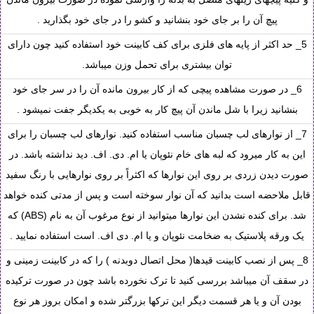
پیچ آن را بر جای خود بنشانید و کشو را در جای خود بگذارید .
5_ حد اکثر از پایه های فلزی برای کف کابینت خود استفاده کنید چون دارای
توان بیشتری برای تحمل وزن میباشد.
6_ در صورت مشاهده پیچی که از کار بیرون مانده آن را در سر جای خود
بنشانید زیرا با شل ماندن آن پیچ کار به خوبی به یکدیگر جفت نمیشود .
7_ از نوارهای لب چسبان مناسب استفاده کنید. نوارهای لب چسبان را برای
این به کار میرود که لبه های خام نئوپان یا ام. دی. اف. دید نداشته باشد. در
صورت دیدن زردی بر روی این نوارها که اکثراً بر روی نوارهایی با رنگ سفید
قابل ملاحضه است بدانید که آن نوار سوخته است و پس از مدتی کنده خواهد
شد. برای کنده نشدن این نوارها میتوانید از نوع مرغوب آن به نام (ABS) که
یک ورقه پلاستیک به ضخامت نئوپان و یا ام. دی اف. است استفاده نمایید .
8_ پس از نصب کابینت قیدها( محل اتصال دوبدنه ) را که در کابینت زمینی و
در سقف آن میباشد بررسی کنید تا ترک نخورده باشد چون در صورت ترکیده
بودن آن و یا هر قسمت دیگر این ترکها بزرگتر شده و امکان بروز هر نوع