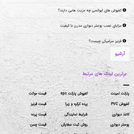
کفپوش های اپوکسی چه مزیت هایی دارند؟
مزایای نصب پوستر دیواری مدرن با کیفیت
قرنیز سرامیکی چیست؟
آرشیو
برترین لینک های مرتبط
پارکت لمینت
کفپوش پارکت spc
قیمت موکت
کفپوش PVC
پرده کرکره و زبرا
قیمت قرنیز
کاغذ دیواری
شرایط نمایندگی
قیمت پرده
پوستر دیواری
روش ثبت سفارش
قیمت چمن