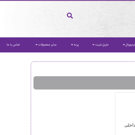
رمووال
ماربل شیت
پرده
سایر محصولات
تماس با ما
داخلی