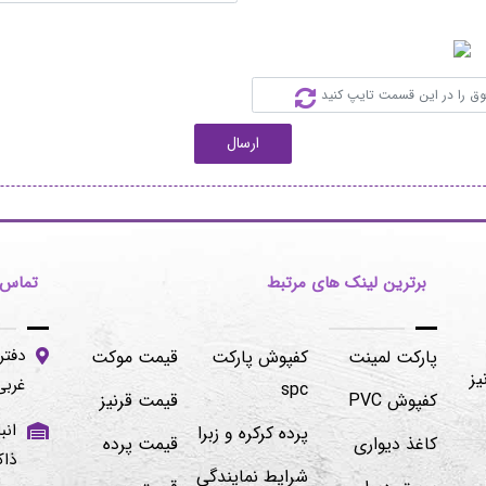
ارسال
برترین لینک های مرتبط
تماس ب
دفتر
پارکت لمینت
کفپوش پارکت
قیمت موکت
یز
غربی -پلاک۱۰۶/۲
spc
کفپوش PVC
قیمت قرنیز
پرده کرکره و زبرا
کاغذ دیواری
قیمت پرده
ذاک
شرایط نمایندگی