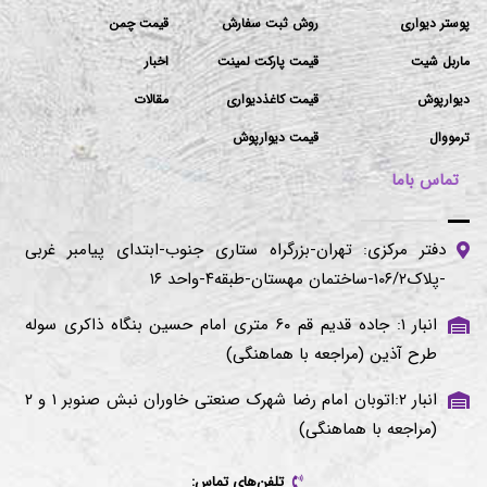
پوستر دیواری
روش ثبت سفارش
قیمت چمن
ماربل شیت
قیمت پارکت لمینت
اخبار
دیوارپوش
قیمت کاغذدیواری
مقالات
ترمووال
قیمت دیوارپوش
تماس باما
دفتر مرکزی: تهران-بزرگراه ستاری جنوب-ابتدای پیامبر غربی
-پلاک۱۰۶/۲-ساختمان مهستان-طبقه۴-واحد ۱۶
انبار ۱: جاده قدیم قم ۶۰ متری امام حسین بنگاه ذاکری سوله
طرح آذین (مراجعه با هماهنگی)
انبار ۲:اتوبان امام رضا شهرک صنعتی خاوران نبش صنوبر ۱ و ۲
(مراجعه با هماهنگی)
تلفن‌های تماس: