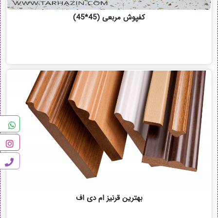
کفپوش مربعی (45*45)
بهترین قرنیز ام دی اف