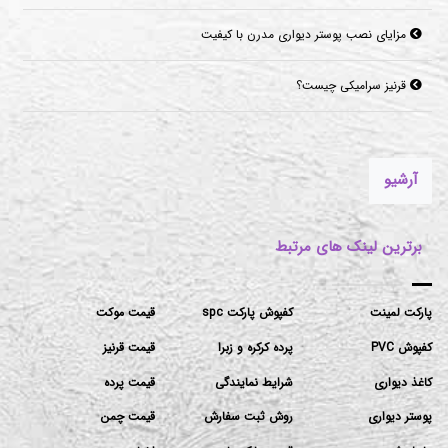
مزایای نصب پوستر دیواری مدرن با کیفیت
قرنیز سرامیکی چیست؟
موکت‌های مناسب برای فضاهای پرتردد و فضاهای اداری
آرشیو
برترین لینک های مرتبط
پارکت لمینت
کفپوش پارکت spc
قیمت موکت
کفپوش PVC
پرده کرکره و زبرا
قیمت قرنیز
کاغذ دیواری
شرایط نمایندگی
قیمت پرده
پوستر دیواری
روش ثبت سفارش
قیمت چمن